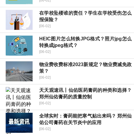
[06-02]
在学校坠楼谁的责任？学生在学校受伤怎么
报保险？
[06-02]
HEIC图片怎么转换JPG格式？照片jpg怎么
转换成jpeg格式？
[06-02]
物业费收费标准2023新规定？物业费减免政
策？
[06-02]
天天观速讯丨仙佑医药膏药的种类和选择？
郑州仙佑膏药的质量控制
[06-02]
全球实时：膏药能把寒气贴出来吗？ 郑州仙
佑公司膏药在关节炎中的应用
[06-02]