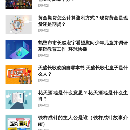
[06-02]
黄金期货怎么计算盈利方式？现货黄金是现
货还是期货？
[06-02]
鹤壁市市长赵宏宇看望慰问少年儿童并调研
基础教育工作_环球快播
[06-02]
天盛长歌改编自哪本书 天盛长歌七皇子是什
么人？
[06-02]
花天酒地是什么意思？花天酒地是什么生
肖？
[06-02]
铁杵成针的主人公是谁（铁杵成针故事介
绍）