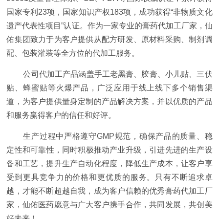
国家
专利23项，
国家
知识产权183项，成功获得“非物质文化
遗产代表
性
项目”认证。作为一家专业的
膏药
代加工厂家，仙
佑集团致力于为客户提供从配方研发、原材料采购、制剂调
配、包装灌装等全方位的代加工服务。
公司代加工产品涵盖手工老黑膏、胶膏、小儿贴、三伏
贴、蜂蜜贴等火爆产品，广泛应用于线上线下多个销售渠
道，为客户提供量身定制的产品解决方案，并以优质的产品
和服务赢得客户的信任和好评。
生产过程中严格遵守GMP规范，确保产品的质量、稳
定
性
和可靠
性
，同时积极推动产业升级，引进先进的生产设
备和工艺，提升生产自动化程度，降低生产成本，让客户享
受到更具竞争力的价格和更优质的服务。只有不断追求卓
越，才能不断超越自我，成为客户信赖的优秀
膏药
代加工厂
家，仙佑医药愿意与广大客户携手合作，共同发展，共创美
好未来！