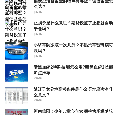
偏债型混合基金的特点有哪些？偏债基金怎
么选？
[06-02]
止损价是什么意思？期货设置了止损就自动
平仓吗？
[06-02]
小轿车防冻液一次几升？不贴汽车玻璃膜可
以吗？
[06-02]
暗黑血统2特殊技能怎么用?暗黑血统2技能
加点推荐
[06-02]
随迁子女异地高考条件是什么 异地高考有什
么意义？
[06-02]
河南信阳：少年儿童心向党 拥抱快乐逐梦想