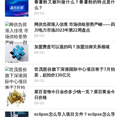
番薯粉又被叫做什么？番薯粉的特点是什
么？
[06-02]
网供负荷渐入佳境 市场供给形势严峻——四
川电力市场2023年第22周盘点
[06-02]
加盟费是可以退的吗？加盟法律关系领域
[06-02]
世茂股份旗下深港国际中心项目将于7月拍
卖，起拍价130亿元
[06-02]
菜百首饰今日金价多少钱一克？菜百黄金今
日价格
[06-02]
eclipse怎么导入项目文件？eclipse怎么导