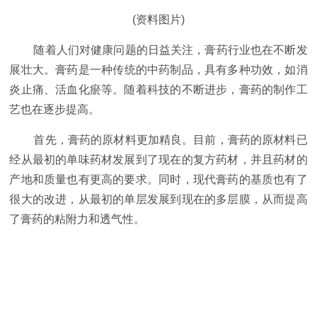
(资料图片)
随着人们对健康问题的日益关注，
膏药
行业也在不断发
展壮大。
膏药
是一种传统的中药制品，具有多种功效，如消
炎止痛、活血化瘀等。随着科技的不断进步，
膏药
的制作工
艺也在逐步提高。
首先，
膏药
的原材料更加精良。目前，
膏药
的原材料已
经从最初的单味药材发展到了现在的复方药材，并且药材的
产地和质量也有更高的要求。同时，现代
膏药
的基质也有了
很大的改进，从最初的单层发展到现在的多层膜，从而提高
了
膏药
的粘附力和透气
性
。