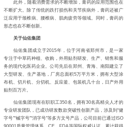
此外，随着消费需求的不断增加，
膏药
的应用范围也在
不断扩大。除了传统的跌打损伤和关节疾病外，
膏药
还被广
泛应用于颈椎病、腰椎病、肌肉疲劳等领域。同时，
膏药
的
形态也在不断创新。
关于仙佑集团
仙佑集团成立于2015年，位于河南省郑州市，是一家
专注于中草药种植、收购，外用贴剂研发、生产、销售和服
务的现代化医药企业。公司先后在郑州、青海、南阳建立了
大型研发、生产基地，厂房
总
面积5万
平
方米，拥有大型涂
布机、切片机、分切机、反应釜、包装机几十
台
，日产外用
贴剂百万片。
仙佑集团现有在职职工350名，拥有30名高精尖人才的
专业研发团队，已成功研发数款突破
性
创新产品，涉及到“健
字号”“械字号”“消字号”等多方文号产品，公司目前已通过ISO
90001质量管理体系、CE、FDA等国际权威认证，累计获得