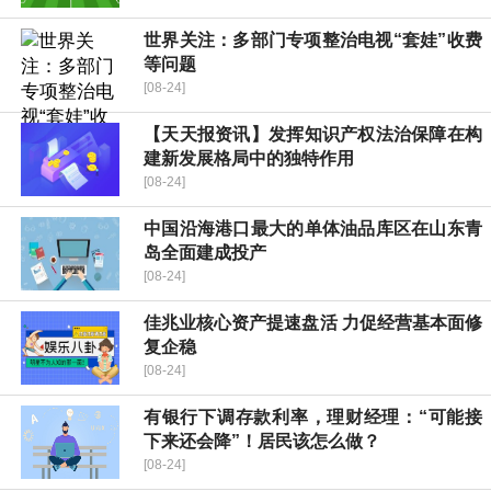
世界关注：多部门专项整治电视“套娃”收费
等问题
[08-24]
【天天报资讯】发挥知识产权法治保障在构
建新发展格局中的独特作用
[08-24]
中国沿海港口最大的单体油品库区在山东青
岛全面建成投产
[08-24]
佳兆业核心资产提速盘活 力促经营基本面修
复企稳
[08-24]
有银行下调存款利率，理财经理：“可能接
下来还会降”！居民该怎么做？
[08-24]