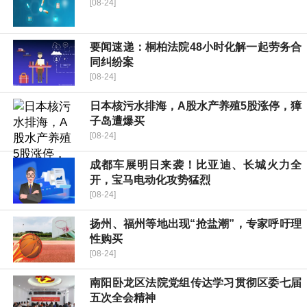
[08-24]
要闻速递：桐柏法院48小时化解一起劳务合
同纠纷案
[08-24]
日本核污水排海，A股水产养殖5股涨停，獐
子岛遭爆买
[08-24]
成都车展明日来袭！比亚迪、长城火力全
开，宝马电动化攻势猛烈
[08-24]
扬州、福州等地出现“抢盐潮”，专家呼吁理
性购买
[08-24]
南阳卧龙区法院党组传达学习贯彻区委七届
五次全会精神