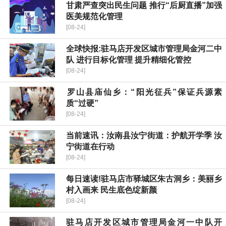
甘肃严查突出民生问题 推行“后厨直播”加强
医美规范化管理
[08-24]
全球快报:驻马店开发区城市管理局金河二中
队 进行目标化管理 提升精细化管控
[08-24]
​罗山县庙仙乡：“阳光征兵”保证兵源素
质“过硬”
[08-24]
当前速讯：汝南县汝宁街道：护航开学季 汝
宁街道在行动
[08-24]
每日速读!驻马店市驿城区朱古洞乡：美丽乡
村入画来 民生底色绽新颜
[08-24]
驻马店开发区城市管理局金河一中队开