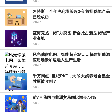
[08-24]
阿特斯上半年净利增长超3倍 首批储能产品
已经成功
[08-24]
蓝海竞逐 “储”力突围 新会抢占新型储能产
业高地
[08-24]
风光储微电网、智能超充站……福建新能源
应用场景加速融入生产生活
[08-24]
千万网红“世纪PK”，大爷大妈养老金氪金
甘愿被收割？
[08-24]
前7月我国与非洲贸易同比增长7.4%
[08-24]