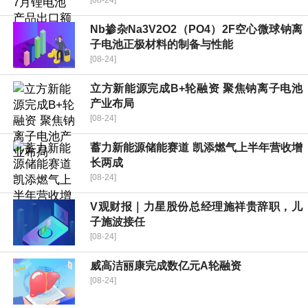
[08-24]
Nb掺杂Na3V2O2（PO4）2F空心微球钠离
子电池正极材料的制备与性能
[08-24]
立方新能源完成B+轮融资 聚焦钠离子电池
产业布局
[08-24]
蓄力新能源储能赛道 凯添燃气上半年营收增
长两成
[08-24]
V观财报｜力星股份总经理施祥贵辞职，儿
子施波接任
[08-24]
威高洁丽康完成数亿元A轮融资
[08-24]