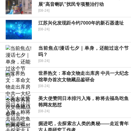
展“高音喇叭”扰民专项整治行动
[08-24]
江苏兴化发现距今约7000年的新石器遗址
[08-24]
当前焦点!漫话七夕｜单身，还能过这个节
吗？
[08-24]
世界热文：革命文物走出库房 中共一大纪念
馆举办首次文物藏品鉴研会
[08-24]
美大使赞同日本排污入海，称将去福岛吃鱼
韩网友怒怼
[08-24]
掘进吧，去探索古人类的奥秘——走近青年
古人类研究工作者