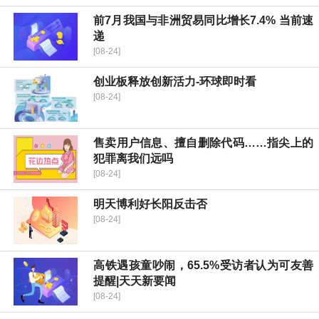
前7月我国与非洲贸易同比增长7.4% 当前速
递
[08-24]
创业板释放创新活力-环球即时看
[08-24]
售卖用户信息、擅自删除代码……指尖上的
犯罪离我们远吗
[08-24]
明天博利好长阳反击否
[08-24]
高铁遇孩童吵闹，65.5%受访者认为可友善
提醒|天天新要闻
[08-24]