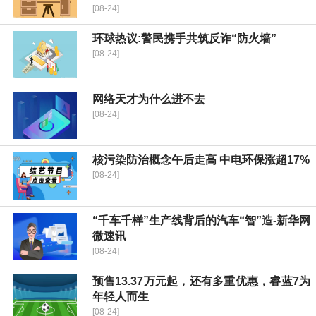
[08-24]
环球热议:警民携手共筑反诈“防火墙”
[08-24]
网络天才为什么进不去
[08-24]
核污染防治概念午后走高 中电环保涨超17%
[08-24]
“千车千样”生产线背后的汽车“智”造-新华网
微速讯
[08-24]
预售13.37万元起，还有多重优惠，睿蓝7为
年轻人而生
[08-24]