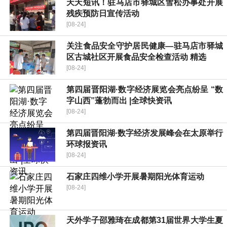
天天短讯！驻马店市驿城区雪松办事处开展
残疾预防日宣传活动
[08-24]
关注食品安全守护居民健康—驻马店市驿城
区古城社区开展食品安全检查活动 精选
[08-24]
第四届晋阳湖·数字经济展览会亮点纷呈 “数
字山西”蓬勃而出 |全球快资讯
[08-24]
第四届晋阳湖·数字经济发展峰会在太原举行
环球报资讯
[08-24]
石家庄四维小学开展暑期阳光体育运动
[08-24]
天外学子邵雅琦在成都第31届世界大学生夏