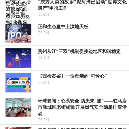
“东方人类的故乡”泥河湾已启动“世界文化
遗产”申报工作
[08-24]
正和生态盘中上演地天板
[08-24]
贵州从江“三双”机制促接边地区和谐稳定
[08-24]
​【西检案鉴】一位母亲的“可怜心”
[08-24]
环球要闻：心系安全 防患未“燃”——驻马店
市驿城区老街街道开展燃气安全隐患排查活
动
[08-24]