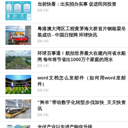
当前快看：出实招办实事 促进民间投资
[08-24]
粤港澳大湾区工程黄茅海大桥首片钢箱梁吊
装成功 - 中国日报网 环球快讯
[08-24]
环球百事通！航拍世界最大在建内河省水船
闸 每年将节省出1000万个家庭的用水
[08-24]
word文档怎么发邮件（如何用word发邮
件）
[08-24]
“羚羊”带动数字化转型步伐加快_天天快资
讯
[08-24]
光伏产业以先进产能促升级