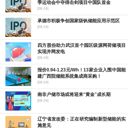
季运动会中夺得击剑项目中国队首金
[08-24]
承德市积极争创国家级钒储能应用示范区
[08-24]
四方股份助力武汉首个园区级源网荷储项目
实现并网发电
[08-24]
报价0.94-1.23元/Wh！13家企业入围中国能
建广西院储能系统集成商采购！
[08-24]
南非户储市场或将迎来“黄金”成长期
[08-24]
辽宁省发改委：正在研究编制新型储能的实
施意见