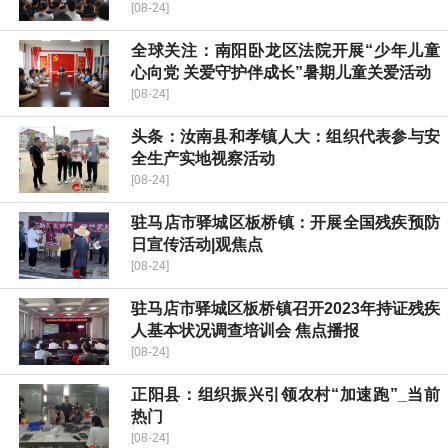
[08-24]
全球关注：南阳卧龙区法院开展“少年儿童
心向党 关爱守护伴成长”暑期儿童关爱活动
[08-24]
头条：汝南县和孝镇人大：组织代表参与安
全生产实地视察活动
[08-24]
驻马店市驿城区板桥镇：开展全国残疾预防
日宣传活动|观焦点
[08-24]
驻马店市驿城区板桥镇召开2023年持证残疾
人基本状况调查培训会 焦点播报
[08-24]
正阳县：组织振兴引领农村“加速跑”_当前
热门
[08-24]