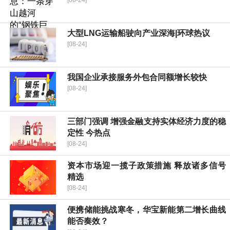
[08-24]
大型LNG运输船驶向产业深海|环球热议
[08-24]
我国企业承接服务外包合同额增长较快
[08-24]
三部门强调 增强金融支持实体经济力度的稳
定性 今热点
[08-24]
资本市场迎一揽子政策措施 释放诸多信号
精选
[08-24]
便携储能挑战寒冬，华宝新能第二增长曲线
能否奏效？