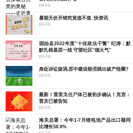
[08-24]
暑期天价开销究竟值不值_快资讯
[08-24]
​固始县2022年度“十佳政法干警” 纪涛：默
默扎根基层一线 守望社区“烟火气”
[08-24]
身处诉讼旋涡,苏中建设能否跳出破产怪圈?
[08-24]
最新！普里戈任尸体已被初步确认！克宫：
普京已被告知
[08-24]
海关总署：今年1-7月锂电池产品出口额同
比增长58.9%