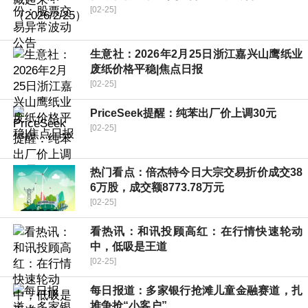
[02-25]
生意社：2026年2月25日浙江嘉兴山鹰纸业
废纸价格平稳|焦点日报
[02-25]
PriceSeek提醒：纯苯出厂价上调30元
[02-25]
热门看点：倍杰特今日大宗交易折价成交38
6万股，成交额8773.78万元
[02-25]
看热讯：和讯投顾高红：在行情快速轮动
中，低吸是王道
[02-25]
每日报道：多家银行抢滩儿童金融赛道，扎
堆争抢“小客户”