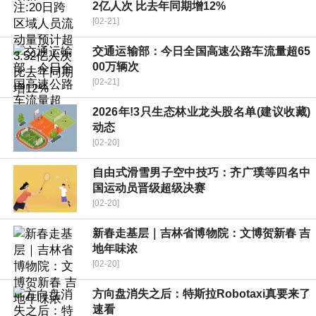
2亿人次 比去年同期增12%
[02-21]
交通运输部：今日全国高速公路车流量超65
00万辆次
[02-21]
2026年!3只生态林业龙头股名单(建议收藏)
动态
[02-20]
自由式滑雪男子空中技巧：齐广璞等四名中
国运动员晋级超级决赛
[02-20]
新春走基层｜吉林省博物院：文博贺新春 吉
地年味浓
[02-20]
方向盘消失之后：特斯拉Robotaxi真要来了
速看