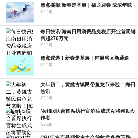
焦点播报:新春走基层｜福龙迎春 浓浓年味
[02-18]
每日快讯!海南日用消费品免税店开业首周销
售超276万元
[02-18]
焦点速递！新春走基层｜铺展湾区新通途
[02-18]
大年初二，黄姚古镇民俗鱼龙节来啦！|每日
热讯
[02-18]
Netflix联合首席执行官称生成式AI将帮助创
作者
[02-18]
CBOT农产品期货主力合约收盘多数下跌，