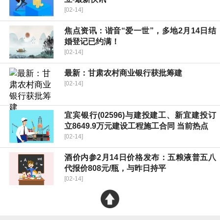
[02-14]
焦点资讯：谐音“爱一世”，多地2月14日结
婚登记已约满！
[02-14]
最新：甘肃农村商业银行获批筹建
[02-14]
宜宾银行(02596)与建投建工、新宜建投订
立8649.9万元建设工程施工合同 当前热点
[02-14]
酒价内参2月14日价格发布：五粮液普五八
代报价808元/瓶，与昨日持平
[02-14]