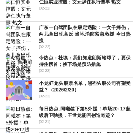
仁恒实业控股：文元辞任执行董事 热文
[02-22]
广东一自驾团队在康定遇险：一女子摔伤，
两儿童出现高反 当地消防紧急救援 今日热
搜
[02-22]
今热点：杜埃：我们知道朗斯输球了，要保
持住榜首；换下场是预防措施
[02-22]
小龙虾龙头股票名单，哪些A股公司有望受
益？（2026/2/20）
[02-22]
每日热点:同曦签下第5外援！单场20+17超
级后卫驰援，王世龙能否创造奇迹？
[02-21]