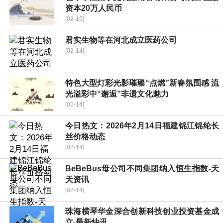
资本20万人民币
[02-15]
君实生物等在河北成立医药公司
[02-14]
特色大型灯彩光影璀璨“点燃”新春氛围感 流
光溢彩中“邂逅”非遗文化魅力
[02-14]
今日热文：2026年2月14日福建锦江锦纶长
丝价格动态
[02-14]
BeBeBus母公司不同集团纳入恒生指数-天
天资讯
[02-14]
珠海横琴华金深合创新科技创业投资基金成
立-最新快讯