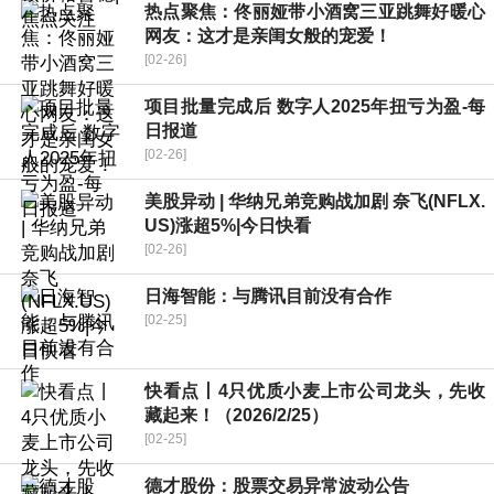
热点聚焦：佟丽娅带小酒窝三亚跳舞好暖心
网友：这才是亲闺女般的宠爱！
[02-26]
项目批量完成后 数字人2025年扭亏为盈-每
日报道
[02-26]
美股异动 | 华纳兄弟竞购战加剧 奈飞(NFLX.
US)涨超5%|今日快看
[02-26]
日海智能：与腾讯目前没有合作
[02-25]
快看点丨4只优质小麦上市公司龙头，先收
藏起来！（2026/2/25）
[02-25]
德才股份：股票交易异常波动公告