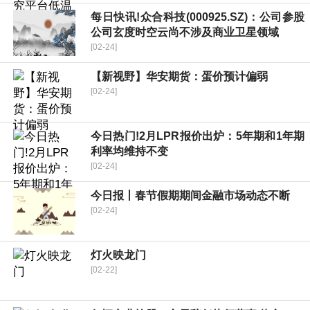
每日快讯!众合科技(000925.SZ)：公司参股
公司玄度时空云尚不涉及商业卫星领域
[02-24]
【新视野】华安期货：蛋价预计偏弱
[02-24]
今日热门!2月LPR报价出炉：5年期和1年期
利率均维持不变
[02-24]
今日报丨春节假期期间金融市场动态不断
[02-24]
灯火映龙门
[02-22]