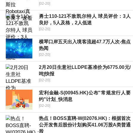
[02-20]
勇士110-121不敌凯尔特人 球员评价：3人
良好，5人及格，2人低迷
[02-20]
横琴口岸五天出入境客流超47.7万人次-焦点
热闻
[02-20]
2月20日生意社LLDPE基准价为6775.00元/
吨|快报
[02-20]
宏利金融-S(00945.HK)公布"常规发行人要
约"计划_快消息
[02-20]
热点！BOSS直聘-W(02076.HK)：根据首次
公开发售后股份计划购买41.06万股A类普通
股