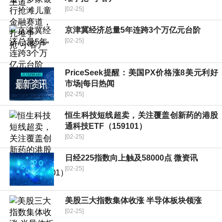
[02-25]
京津冀经济总量5年连跨3个万亿元台阶
[02-25]
PriceSeek提醒：美国PX价格涨8美元利好
市场|每日热闻
[02-25]
恒生科技短线超卖，关注覆盖创新药的港股
通科技ETF（159101）
[02-25]
日经225指数向上触及58000点 微资讯
[02-25]
美股三大指数集体收涨 半导体板块领涨
[02-25]