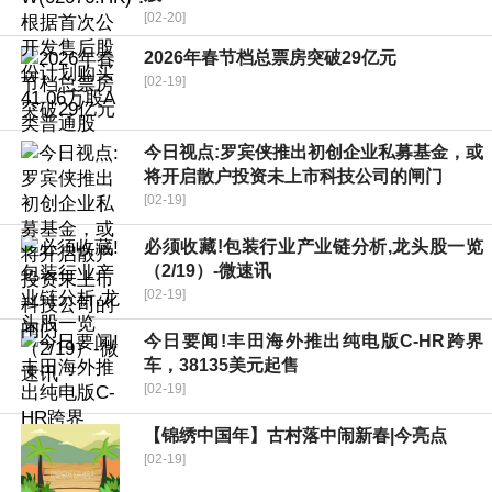
[02-20]
2026年春节档总票房突破29亿元
[02-19]
今日视点:罗宾侠推出初创企业私募基金，或
将开启散户投资未上市科技公司的闸门
[02-19]
必须收藏!包装行业产业链分析,龙头股一览
（2/19）-微速讯
[02-19]
今日要闻!丰田海外推出纯电版C-HR跨界
车，38135美元起售
[02-19]
【锦绣中国年】古村落中闹新春|今亮点
[02-19]