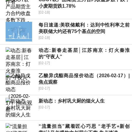
小麦期货跌1.78%
[02-18]
每日速递:美联储戴利：达到中性利率之前
美联储大约还有75个基点的空间
[02-18]
动态:新春走基层│江苏南京：灯火秦淮
的“守夜人”
[02-17]
乙酸异戊酯商品报价动态（2026-02-17）|
焦点观察
[02-17]
新动态：乡村巩大厨的烟火人生
[02-17]
“流量担当”藏着匠心巧思 “老手艺+新创