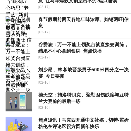
意”让马年爆款文创层出不穷-焦点速读
[02-17]
春节假期前两天各地年味浓厚、购销两旺|信
息
[02-17]
谷爱凌：万一不能上领奖台就直接去训练，
结果不小心拿到银牌_焦点快播
[02-17]
刘少昂、林孝埈晋级男子500米四分之一决
赛_今日要闻
[02-16]
德天空：施洛特贝克、聚勒因伤缺席与亚特
兰大赛前的最后一练
[02-16]
焦点短讯！马克西开通中文社媒，切特-霍姆
格伦在评论区祝方圆新年快乐