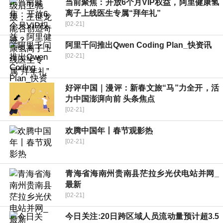
当前聚焦：开放6个月VIP权益，阿里健康氢
离子上线医生专属“拜年礼”
[02-21]
阿里千问推出Qwen Coding Plan_快资讯
[02-21]
好评中国｜漫评：新春文旅“马”力全开，活
力中国澎湃向前 头条焦点
[02-21]
欢腾中国年丨春节观影热
[02-21]
青海省海南州贵南县茫拉乡光伏电站并网_
最新
[02-21]
今日关注:20日跨区域人员流动量预计超3.5