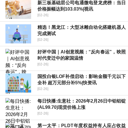
新三板基础层公司电通微电登龙虎榜：当日
价格振幅达到103.03%|视讯
[02-26]
精选！黑龙江：大型冰雕自动化搭建机器人
完成测试
[02-26]
好评中国｜AI创意视频：“反向春运”，映照
时代变迁中的家国温情
[02-26]
国投白银LOF补偿启动：影响金额千元以下
全补 超万元部分补5%|快资讯
[02-26]
每日快播:生意社：2026年2月26日中铝铝锭
(AL99.70)现货价格上涨
[02-26]
第一太平：PLDT年度权益持有人应占收益