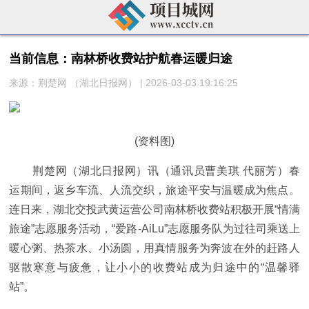
当前信息：南林桥收费站护航春运暖归途
来源：荆楚网 ​（湖北日报网） | 2026-03-03 19:16:25
(资料图)
荆楚网（湖北日报网）讯（通讯员曹美琪 代丽芳）春
运期间，返乡车流、人流交织，旅途平安与温暖成为焦点。
连日来，湖北交投武黄运营公司南林桥收费站积极开展“情满
旅途”志愿服务活动，“爱路-AiLu”志愿服务队为过往司乘送上
暖心粥、热茶水、小汤圆，用真情服务为奔波在外的赶路人
驱散寒意与疲惫，让小小的收费站成为归途中的“温馨驿
站”。