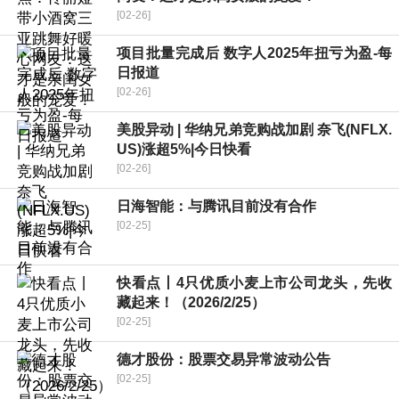
[02-26]
项目批量完成后 数字人2025年扭亏为盈-每
日报道
[02-26]
美股异动 | 华纳兄弟竞购战加剧 奈飞(NFLX.
US)涨超5%|今日快看
[02-26]
日海智能：与腾讯目前没有合作
[02-25]
快看点丨4只优质小麦上市公司龙头，先收
藏起来！（2026/2/25）
[02-25]
德才股份：股票交易异常波动公告
[02-25]