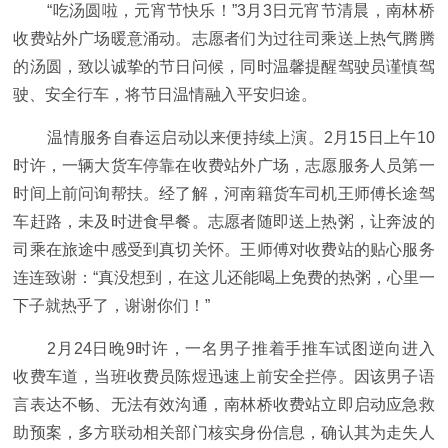
“吃汤圆啦，元宵节快乐！”3月3日元宵节清晨，南林桥
收费站外广场暖意涌动。志愿者们为过往司乘送上热气腾腾
的汤圆，致以诚挚的节日问候，同时温馨提醒驾驶员谨慎驾
驶、安全行车，将节日温情融入平安归途。
温情服务自春运启动以来便持续上演。2月15日上午10
时许，一辆大货车停靠在收费站外广场，志愿服务人员第一
时间上前问询帮扶。经了解，河南籍货车司机王师傅长途驾
车赶路，未及时进食早餐。志愿者随即送上热粥，让奔波的
司乘在旅途中感受到真切关怀。王师傅对收费站的贴心服务
连连致谢：“真没想到，在这儿还能喝上免费的热粥，心里一
下子就热乎了，谢谢你们！”
2月24日晚9时许，一名男子推着手推车试图逆向进入
收费车道，当班收费员陈煜迅速上前安全拦停。因该男子语
言表达不畅、无法有效沟通，南林桥收费站立即启动应急救
助预案，多方联动相关部门核实身份信息，确认其为走失人