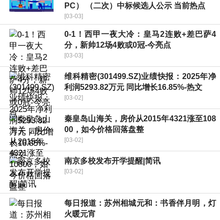
PC） （二次）中标候选人公示 当前热点
[03-03]
0-1！西甲一夜大冷：皇马2连败+差巴萨4
分，新帅12场4败或0冠-今亮点
[03-03]
维科精密(301499.SZ)业绩快报：2025年净
利润5293.82万元 同比增长16.85%-热文
[03-02]
秦皇岛山海关，房价从2015年4321涨至108
00，如今价格回落盘整
[03-02]
南京多校发布开学提醒|简讯
[03-02]
每日报道：苏州相城元和：书香伴月明，灯
火暖元宵