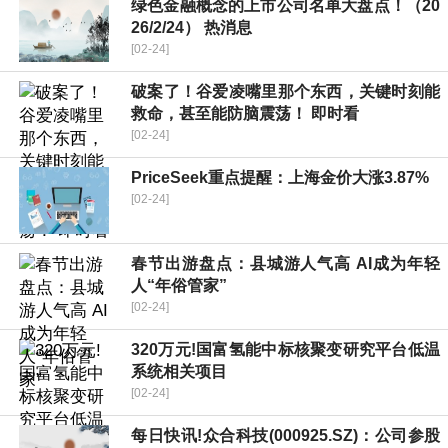
绿色金融概念的上市公司名单大盘点！（20
26/2/24） 热消息
[02-24]
破案了！谷爱凌嘴里那个东西，关键时刻能
救命，甚至能防脑震荡！ 即时看
[02-24]
PriceSeek重点提醒：上海金价大涨3.87%
[02-24]
春节出游盘点：县城游人气高 AI成为年轻
人“年俗管家”
[02-24]
320万元!国富氢能中标核聚变研究平台低温
系统相关项目
[02-24]
每日快讯!众合科技(000925.SZ)：公司参股