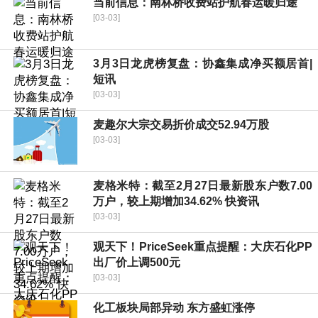
当前信息：南林桥收费站护航春运暖归途
[03-03]
3月3日龙虎榜复盘：协鑫集成净买额居首|
短讯
[03-03]
麦趣尔大宗交易折价成交52.94万股
[03-03]
麦格米特：截至2月27日最新股东户数7.00
万户，较上期增加34.62% 快资讯
[03-03]
观天下！PriceSeek重点提醒：大庆石化PP
出厂价上调500元
[03-03]
化工板块局部异动 东方盛虹涨停