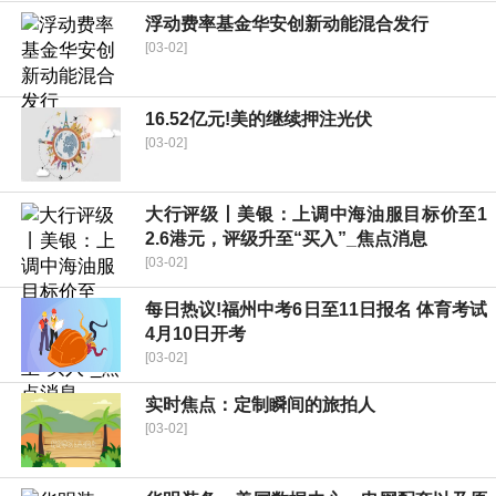
浮动费率基金华安创新动能混合发行
[03-02]
16.52亿元!美的继续押注光伏
[03-02]
大行评级丨美银：上调中海油服目标价至1
2.6港元，评级升至“买入”_焦点消息
[03-02]
每日热议!福州中考6日至11日报名 体育考试
4月10日开考
[03-02]
实时焦点：定制瞬间的旅拍人
[03-02]