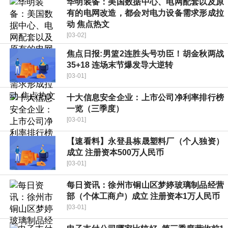
华明装备：美国数据中心、电网配套以及原
有的电网改造，都会对电力设备需求形成拉
动 焦点热文
[03-02]
焦点日报:男篮2连胜头号功臣！胡金秋两战
35+18 连场末节爆发导大逆转
[03-01]
十大信息安全企业：上市公司净利率排行榜
一览（三季度）
[03-01]
【速看料】永登县栋晟塑料厂（个人独资）
成立 注册资本500万人民币
[03-01]
每日资讯：徐州市铜山区梦婷玻璃制品经营
部（个体工商户）成立 注册资本1万人民币
[03-01]