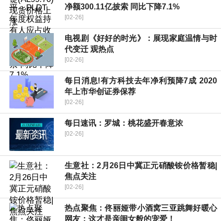
净额300.11亿披索 同比下降7.1%
[02-26]
电视剧《好好的时光》：展现家庭温情与时
代变迁 观热点
[02-26]
每日消息!有方科技去年净利预降7成 2020
年上市华创证券保荐
[02-26]
每日速讯：罗城：桃花盛开春意浓
[02-26]
生意社：2月26日中冀正元硝酸铵价格暂稳|
焦点关注
[02-26]
热点聚焦：佟丽娅带小酒窝三亚跳舞好暖心
网友：这才是亲闺女般的宠爱！