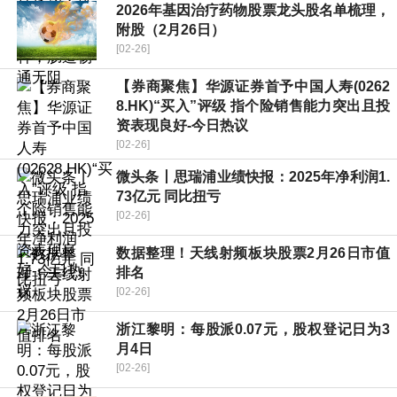
2026年基因治疗药物股票龙头股名单梳理，
附股（2月26日）
[02-26]
【券商聚焦】华源证券首予中国人寿(0262
8.HK)“买入”评级 指个险销售能力突出且投
资表现良好-今日热议
[02-26]
微头条丨思瑞浦业绩快报：2025年净利润1.
73亿元 同比扭亏
[02-26]
数据整理！天线射频板块股票2月26日市值
排名
[02-26]
浙江黎明：每股派0.07元，股权登记日为3
月4日
[02-26]