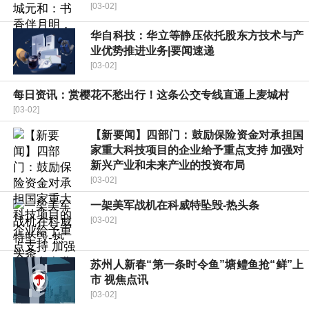
[03-02]
华自科技：华立等静压依托股东方技术与产
业优势推进业务|要闻速递
[03-02]
每日资讯：赏樱花不愁出行！这条公交专线直通上麦城村
[03-02]
【新要闻】四部门：鼓励保险资金对承担国
家重大科技项目的企业给予重点支持 加强对
新兴产业和未来产业的投资布局
[03-02]
一架美军战机在科威特坠毁-热头条
[03-02]
苏州人新春“第一条时令鱼”塘鳢鱼抢“鲜”上
市 视焦点讯
[03-02]