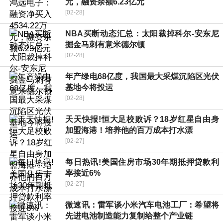
元，融资余额6.23亿元
[02-28]
NBA买断动态汇总：太阳裁掉科尔-安东尼
掘金马刺有意米德尔顿
[02-28]
年产绿电68亿度，我国最大采煤沉陷区光伏
基地今将投运
[02-28]
天天快报!恒大足校败诉？18岁红星自由身
加盟海港！培养他的百万成本打水漂
[02-27]
每日热讯!美国住房市场30年期抵押贷款利
率接近6%
[02-27]
微速讯：雷军谈小米汽车电池工厂：希望将
先进电池制造能力复制给整个产业链