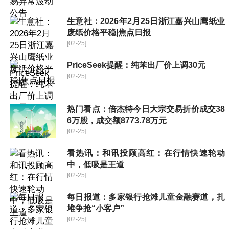
生意社：2026年2月25日浙江嘉兴山鹰纸业
废纸价格平稳|焦点日报
[02-25]
PriceSeek提醒：纯苯出厂价上调30元
[02-25]
热门看点：倍杰特今日大宗交易折价成交38
6万股，成交额8773.78万元
[02-25]
看热讯：和讯投顾高红：在行情快速轮动
中，低吸是王道
[02-25]
每日报道：多家银行抢滩儿童金融赛道，扎
堆争抢“小客户”
[02-25]