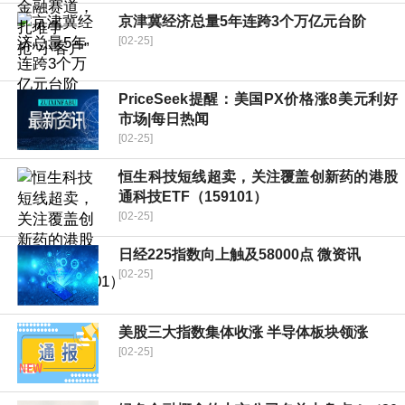
京津冀经济总量5年连跨3个万亿元台阶
[02-25]
PriceSeek提醒：美国PX价格涨8美元利好
市场|每日热闻
[02-25]
恒生科技短线超卖，关注覆盖创新药的港股
通科技ETF（159101）
[02-25]
日经225指数向上触及58000点 微资讯
[02-25]
美股三大指数集体收涨 半导体板块领涨
[02-25]