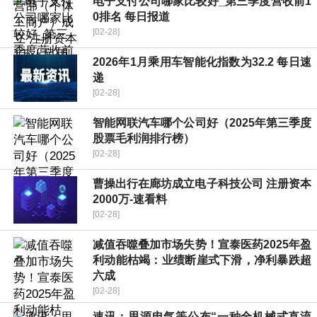
电子支付公司哪家比较好_第三季度营收前1
0排名 每日报道
[02-28]
2026年1月乘用车智能化指数为32.2 每日速
递
[02-28]
智能网联汽车哪个公司好（2025年第三季度
股票毛利润排行榜）
[02-28]
曹操出行在廊坊成立电子科技公司 注册资本
2000万-速看料
[02-28]
减值吞噬叠加市场失势！宣泰医药2025年盈
利动能枯竭：业绩断崖式下滑，净利暴跌超
六成
[02-28]
速讯：思源电气等公布“一种全机械式直流