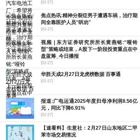
[02-27]
焦点热讯:精神分裂症男子遭遇车祸，治疗期
间全靠医护人员“哄劝”
[02-27]
视频 | 东方证券研究所所长黄燕铭:“哑铃
型”策略或结束，A股下一阶段投资重点在中
盘蓝筹_今日播报
[02-27]
华胜天成2月27日龙虎榜数据 百事通
[02-27]
报道:广电运通2025年度归母净利润8.56亿
元，同比下降6.91%
[02-27]
【速看料】生意社：2月27日山东地区二甲
苯市场交易情况