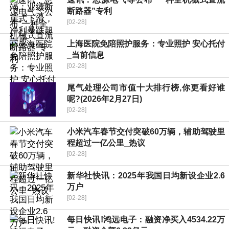
断路器”专利
[02-28]
上海医院免陪照护服务：专业照护 安心托付
_当前信息
[02-28]
尾气处理公司市值十大排行榜,你更看好谁
呢?(2026年2月27日)
[02-28]
小米汽车春节交付突破60万辆，辅助驾驶里
程超过一亿公里_热议
[02-28]
新华社快讯：2025年我国日均新设企业2.6
万户
[02-28]
每日快讯!鸿远电子：融资净买入4534.22万