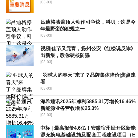
[03-03]
吕迪格膝盖顶人动作引争议，科贝：这是今
年最野蛮的犯规之一
[03-03]
视频|佳节又元宵，扬州公安《红楼说反诈》
出新集，教你硬核防骗
[03-03]
“羽球人的春天”来了？品牌集体降价|焦点速
看
[03-03]
海希通讯2025年净利5885.31万增长16.46%
新能源业务营收增长25.3%
[03-03]
中标 | 最高报价4.6亿！安徽宿州经开区新能
源充换电基础设施及配套工程建设项目（E