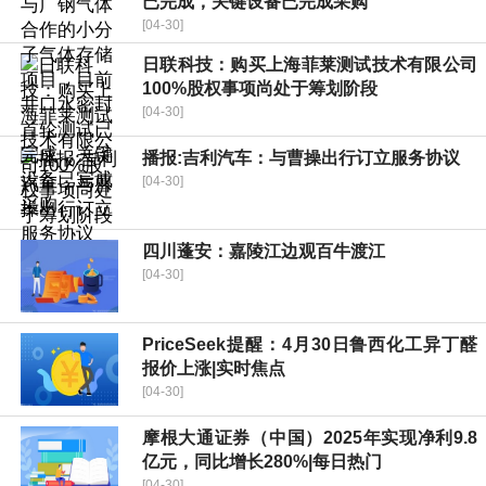
已完成，关键设备已完成采购
[04-30]
日联科技：购买上海菲莱测试技术有限公司
100%股权事项尚处于筹划阶段
[04-30]
播报:吉利汽车：与曹操出行订立服务协议
[04-30]
四川蓬安：嘉陵江边观百牛渡江
[04-30]
PriceSeek提醒：4月30日鲁西化工异丁醛
报价上涨|实时焦点
[04-30]
摩根大通证券（中国）2025年实现净利9.8
亿元，同比增长280%|每日热门
[04-30]