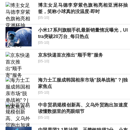
博主女足马德李穿紫色旗袍亮相亚洲杯抽
签，笑称小球真的没温度-即时
[05-10]
小米17系列旗舰手机最新销量情况曝光，Ul
tra突破20万台_每日热点
[05-10]
京东快递首次推出“顺手寄”服务
[05-10]
海力士工服成韩国相亲市场“脱单战袍”？|独
家焦点
[05-10]
中非贸易规模创新高、义乌外贸跑出加速度
读懂数据里的亮眼细节
[05-10]
中国男团3-1胜法国，王楚钦独得2分，小布