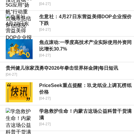
[04-27]
生意社：4月27日东营益美得DOP企业报价
下跌
[04-27]
焦点滚动:一季度高技术产业实际使用外资同
比增长30.7%
[04-27]
贵州健儿张家茂勇夺2026年拳击世界杯金牌|每日短讯
[04-27]
PriceSeek重点提醒：玖龙纸业上调瓦楞纸
价格
[04-27]
学急救护生命！内蒙古这场公益科普干货满
满
[04-27]