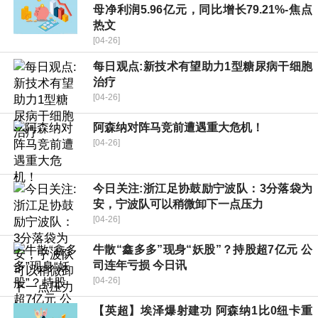
母净利润5.96亿元，同比增长79.21%-焦点
热文
[04-26]
每日观点:新技术有望助力1型糖尿病干细胞
治疗
[04-26]
阿森纳对阵马竞前遭遇重大危机！
[04-26]
今日关注:浙江足协鼓励宁波队：3分落袋为
安，宁波队可以稍微卸下一点压力
[04-26]
牛散“鑫多多”现身“妖股”？持股超7亿元 公
司连年亏损 今日讯
[04-26]
【英超】埃泽爆射建功 阿森纳1比0纽卡重