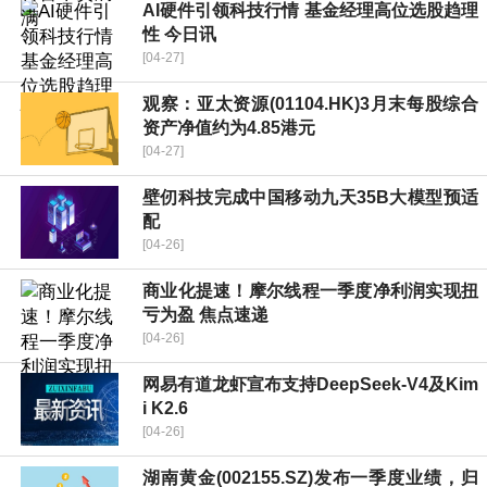
AI硬件引领科技行情 基金经理高位选股趋理
性 今日讯
[04-27]
观察：亚太资源(01104.HK)3月末每股综合
资产净值约为4.85港元
[04-27]
壁仞科技完成中国移动九天35B大模型预适
配
[04-26]
商业化提速！摩尔线程一季度净利润实现扭
亏为盈 焦点速递
[04-26]
网易有道龙虾宣布支持DeepSeek-V4及Kim
i K2.6
[04-26]
湖南黄金(002155.SZ)发布一季度业绩，归