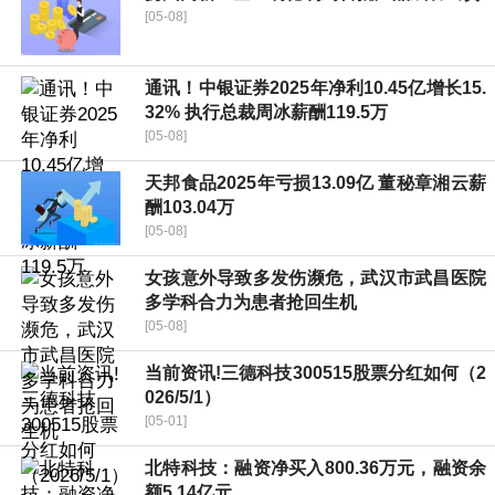
[05-08]
通讯！中银证券2025年净利10.45亿增长15.
32% 执行总裁周冰薪酬119.5万
[05-08]
天邦食品2025年亏损13.09亿 董秘章湘云薪
酬103.04万
[05-08]
女孩意外导致多发伤濒危，武汉市武昌医院
多学科合力为患者抢回生机
[05-08]
当前资讯!三德科技300515股票分红如何（2
026/5/1）
[05-01]
北特科技：融资净买入800.36万元，融资余
额5.14亿元