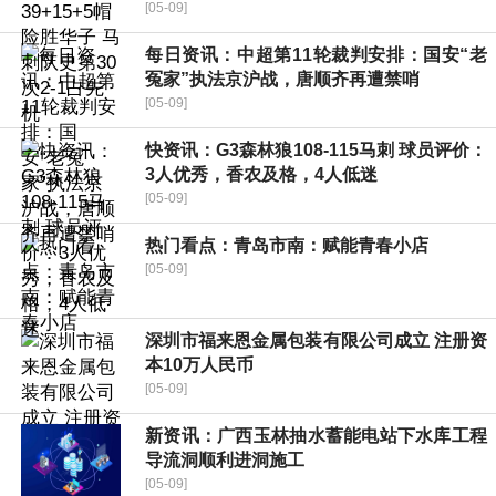
[05-09]
每日资讯：中超第11轮裁判安排：国安“老
冤家”执法京沪战，唐顺齐再遭禁哨
[05-09]
快资讯：G3森林狼108-115马刺 球员评价：
3人优秀，香农及格，4人低迷
[05-09]
热门看点：青岛市南：赋能青春小店
[05-09]
深圳市福来恩金属包装有限公司成立 注册资
本10万人民币
[05-09]
新资讯：广西玉林抽水蓄能电站下水库工程
导流洞顺利进洞施工
[05-09]