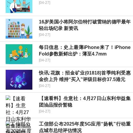
[04-27]
16岁美国小将阿尔伯特打破雷纳的德甲最年
轻出场纪录 新资讯
[04-27]
每日信息：史上最薄iPhone来了！iPhone
Fold参数新鲜出炉：薄至4.7mm
[04-27]
快讯:花旗：招金矿业(01818)首季纯利受惠
金价上升 维持“买入”评级目标价37.5港元
[04-27]
【速看料】生意社：4月27日山东利华益集
团油品报价暂稳
[04-27]
工信部公布2025年度5G应用“扬帆”行动重
点城市总结评估情况