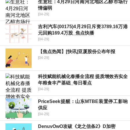
生意社：4月29日河南河北地区乙醇市场行
情偏弱
[04-29]
吉利汽车(00175)4月29日斥资3789.16万港
元回购169.4万股_焦点快播
[04-29]
【焦点热闻】[快讯]亚厦股份公布年报
[04-29]
科技赋能机械化春播全流程 提质增效夯实全
年粮食丰产基础_每日看点
[04-29]
PriceSeek提醒：山东MTBE装置停工影响
供应
[04-29]
DenuvOwO攻破《龙之信条2》D加密