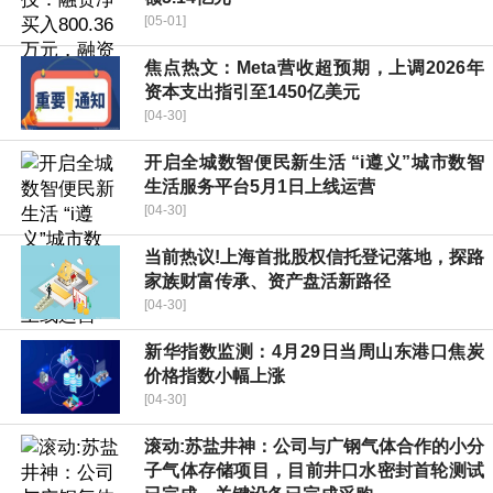
[05-01]
焦点热文：Meta营收超预期，上调2026年
资本支出指引至1450亿美元
[04-30]
开启全城数智便民新生活 “i遵义”城市数智
生活服务平台5月1日上线运营
[04-30]
当前热议!上海首批股权信托登记落地，探路
家族财富传承、资产盘活新路径
[04-30]
新华指数监测：4月29日当周山东港口焦炭
价格指数小幅上涨
[04-30]
滚动:苏盐井神：公司与广钢气体合作的小分
子气体存储项目，目前井口水密封首轮测试