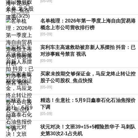
[05-09]
名单梳理：2026年第一季度上海自由贸易港
概念上市公司营收排行榜
[05-09]
宾利车主高速救助被弃新人系摆拍 抖音：已
对涉事账号禁言 视讯
[05-09]
买家未按期交够保证金，马应龙终止转让控
股子公司股权_焦点快报
[05-09]
精选！生意社：5月9日鑫泰石化石油焦报价
下调
[05-09]
状元对决！文班39+15+5帽险胜华子 马刺队
史第30次2-1占先机