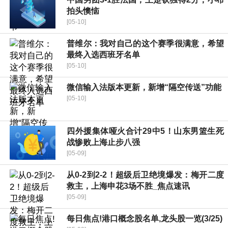
拍头懊恼
[05-10]
普维尔：我对自己的这个赛季很满意，希望
最终入选西班牙名单
[05-10]
微信输入法版本更新，新增“隔空传送”功能
[05-10]
四外援集体哑火合计29中5！山东男篮生死
战惨败上海止步八强
[05-09]
从0-2到2-2！超级后卫绝境爆发：梅开二度
救主，上海申花3场不胜_焦点速讯
[05-09]
每日焦点!港口概念股名单,龙头股一览(3/25)