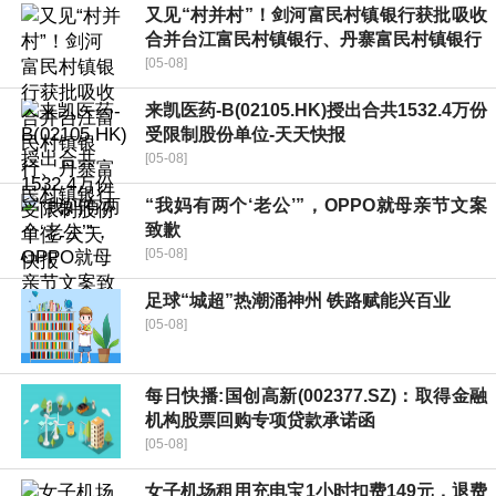
又见“村并村”！剑河富民村镇银行获批吸收
合并台江富民村镇银行、丹寨富民村镇银行
[05-08]
来凯医药-B(02105.HK)授出合共1532.4万份
受限制股份单位-天天快报
[05-08]
“我妈有两个‘老公’”，OPPO就母亲节文案
致歉
[05-08]
足球“城超”热潮涌神州 铁路赋能兴百业
[05-08]
每日快播:国创高新(002377.SZ)：取得金融
机构股票回购专项贷款承诺函
[05-08]
女子机场租用充电宝1小时扣费149元，退费