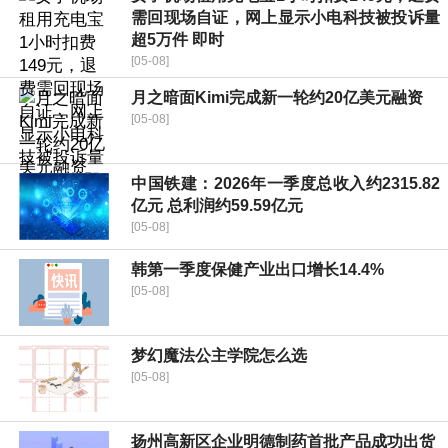
需回现场自证，网上显示小电科技被投诉量
超5万件 即时
[05-08]
月之暗面Kimi完成新一轮约20亿美元融资
[05-08]
中国铁建：2026年一季度总收入约2315.82
亿元 总利润约59.59亿元
[05-08]
韩第一季度保健产业出口增长14.4%
[05-08]
梦幻魔法公主学院怎么选
[05-08]
扬州高新区企业明德制药首批产品成功出货