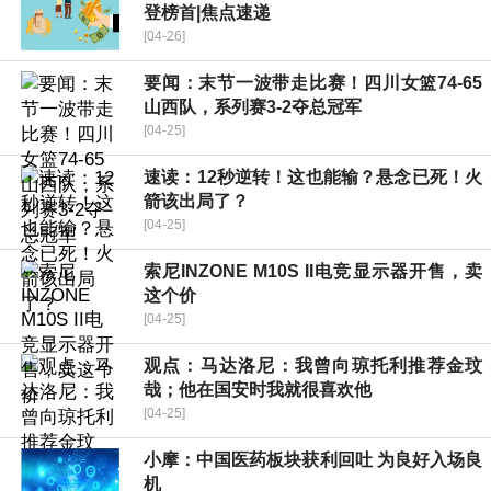
登榜首|焦点速递
[04-26]
要闻：末节一波带走比赛！四川女篮74-65
山西队，系列赛3-2夺总冠军
[04-25]
速读：12秒逆转！这也能输？悬念已死！火
箭该出局了？
[04-25]
索尼INZONE M10S II电竞显示器开售，卖
这个价
[04-25]
观点：马达洛尼：我曾向琼托利推荐金玟
哉；他在国安时我就很喜欢他
[04-25]
小摩：中国医药板块获利回吐 为良好入场良
机