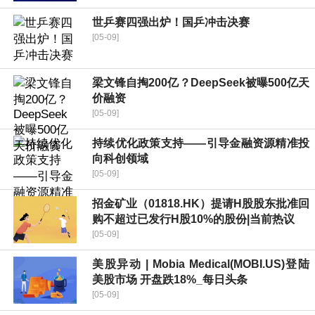
世乒赛四强出炉！国乒冲击决赛
[05-09]
梁文锋自掏200亿？DeepSeek被曝500亿天
价融资
[05-09]
持续优化政策支持——引导金融资源精准投
向科创领域
[05-09]
招金矿业（01818.HK）提请H股股东批准回
购不超过已发行H股10%的股份|当前热议
[05-09]
美股异动 | Mobia Medical(MOBI.US)登陆
美股市场 开盘跌18%_每日头条
[05-09]