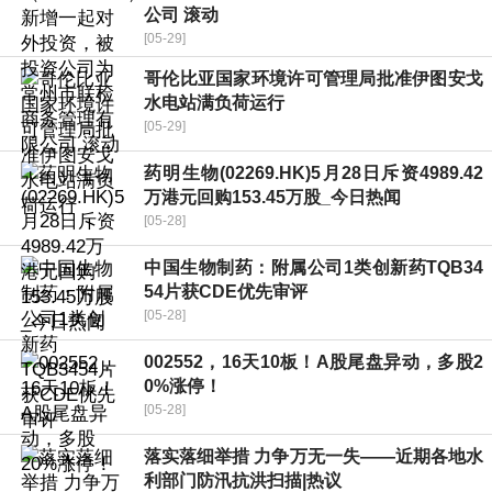
公司 滚动
[05-29]
哥伦比亚国家环境许可管理局批准伊图安戈
水电站满负荷运行
[05-29]
药明生物(02269.HK)5月28日斥资4989.42
万港元回购153.45万股_今日热闻
[05-28]
中国生物制药：附属公司1类创新药TQB34
54片获CDE优先审评
[05-28]
002552，16天10板！A股尾盘异动，多股2
0%涨停！
[05-28]
落实落细举措 力争万无一失——近期各地水
利部门防汛抗洪扫描|热议