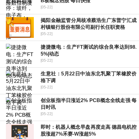
B板概念热股 每日快报
[05-22]
揭阳金融监管分局核准蔡浩生广东普宁汇成
村镇银行股份有限公司副行长任职资格
[05-22]
捷捷微电：生产FT测试的综合良率达到98.
5%|动态
[05-22]
生意社：5月22日中油东北乳聚丁苯橡胶价
格下调
[05-22]
创业板指半日涨近2% PCB概念全线走强 每
日时讯
[05-22]
即时：机器人概念早盘再度走高 德昌电机控
股涨超7%禾赛-W涨超5%