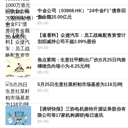
中金公司（03908.HK）“24中金F1”债券回
售金额20.00亿元
[05-26]
【速看料】众捷汽车：员工战略配售资管计
划拟减持公司不超2.09%股份
[05-25]
焦点要闻：生意社甲醇(出厂价)5月25日均差
继续负向缩小为-8.25元/吨
[05-25]
5月25日生意社菜籽粕市场基差为116元/吨
[05-25]
【调研快报】三协电机接待开源证券股份有
限公司等17家机构调研|每日速讯
[05-25]