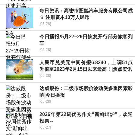
每日资讯：高密市匠驰汽车服务有限公司成
立 注册资本10万人民币
[05-28]
今日播报!5月27~29日恢复开行部分旅客列
车
[05-28]
人民币兑美元中间价报6.8240，上调51点
升值至2023年2月15日以来最高！|焦点资讯
[05-28]
达威股份：二级市场股价波动受多重因素影
响|今日播报
[05-28]
2026年第22周优秀作文“新鲜出炉”，欢迎
投票～
[05-27]