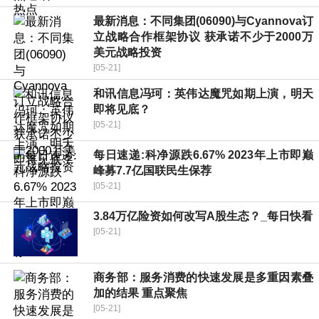
最新消息：不同集团(06090)与Cyannova订
立战略合作框架协议 获承诺不少于2000万
美元战略投资
[05-21]
和讯信息冯珂：英伟达魔咒如期上演，明天
即将见底？
[05-21]
每日速递:科净源跌6.67% 2023年上市即巅
峰募7.7亿国联民生保荐
[05-21]
3.84万亿险资如何改写A股生态？_每日快看
[05-21]
商务部：服务消费的快速发展是多重因素叠
加的结果 重点聚焦
[05-21]