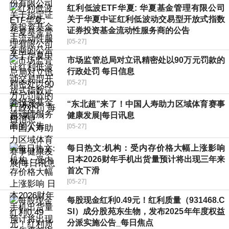
红利低波ETF华夏: 华夏基金管理有限公司
关于华夏中证红利低波动交易型开放式指数
证券投资基金流动性服务商的公告
[05-27]
市场监管总局对立讯精密处以90万元罚款的
行政处罚 每日信息
[05-27]
“东北超”来了！中国人寿助力区域体育赛事
健康发展|每日讯息
[05-27]
每日热文:机构：受内存价格大幅上涨影响
日本2026财年手机出货量预计将出现三年来
首次下滑
[05-27]
每股现金红利0.49元！红利质量（931468.C
SI）成分股苑东生物，发布2025年年度权益
分派实施公告_每日焦点