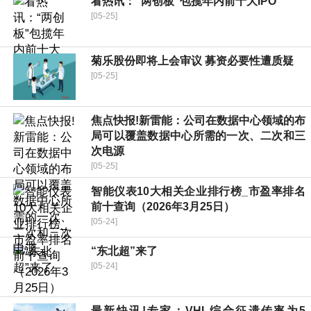
看热讯：“两创板”包揽年内前十大IPO
[05-25]
菊乐股份即将上会审议 募资必要性遭质疑
[05-25]
焦点快报!新雷能：公司在数据中心领域的布
局可以覆盖数据中心所需的一次、二次和三
次电源
[05-25]
智能仪表10大相关企业排行榜_市盈率排名
前十查询（2026年3月25日）
[05-24]
“东北超”来了
[05-24]
最新快讯!专家：VHL综合征遗传率为5