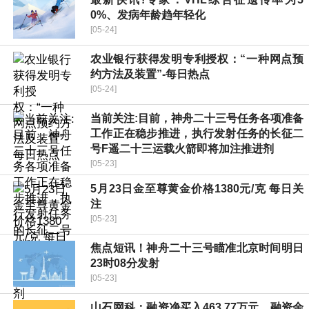
0%、发病年龄趋年轻化
[05-24]
农业银行获得发明专利授权：“一种网点预
约方法及装置”-每日热点
[05-24]
当前关注:目前，神舟二十三号任务各项准备
工作正在稳步推进，执行发射任务的长征二
号F遥二十三运载火箭即将加注推进剂
[05-23]
5月23日金至尊黄金价格1380元/克 每日关
注
[05-23]
焦点短讯！神舟二十三号瞄准北京时间明日
23时08分发射
[05-23]
山石网科：融资净买入463.77万元，融资余