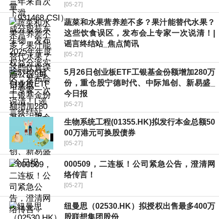
[05-27]
蔬菜和水果营养差不多？果汁能替代水果？
这些饮食误区，发布会上专家一次说清！|
谣言终结站_焦点简讯
[05-27]
5月26日创业板ETF工银基金份额增加280万
份，重仓股宁德时代、中际旭创、新易盛_
今日报
[05-27]
生物系统工程(01355.HK)拟发行本金总额50
00万港元可换股债券
[05-27]
000509，二连板！公司紧急公告，澄清网
络传言！
[05-27]
纽曼思（02530.HK）拟授权出售最多400万
股联想集团股份