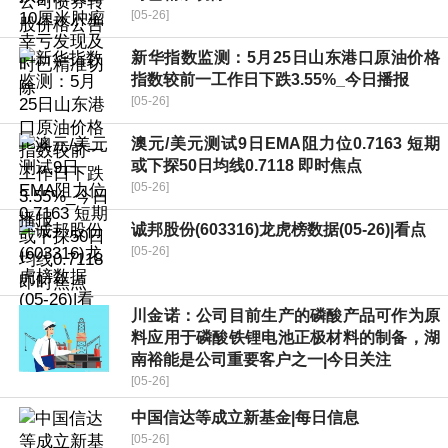
[05-26]
新华指数监测：5月25日山东港口原油价格
指数较前一工作日下跌3.55%_今日播报
[05-26]
澳元/美元测试9日EMA阻力位0.7163 短期
或下探50日均线0.7118 即时焦点
[05-26]
诚邦股份(603316)龙虎榜数据(05-26)|看点
[05-26]
川金诺：公司目前生产的磷酸产品可作为原
料应用于磷酸铁锂电池正极材料的制备，湖
南裕能是公司重要客户之一|今日关注
[05-26]
中国信达等成立新基金|每日信息
[05-26]