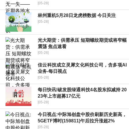
[05-28]
林州重机5月28日龙虎榜数据 今日关注
[05-28]
光大期货：供需承压 短期螺纹期货或将窄幅
震荡 焦点速看
[05-28]
佳云科技成立灵犀文化科技公司，含多项AI
业务-每日视点
[05-28]
每日快讯!破发股绿通科技4名股东拟减持 20
23年上市超募17亿元
[05-28]
今日视点:中际旭创盘中股价刷新历史新高，
5GETF博时(159811)午后拉升涨超2%
[05-28]