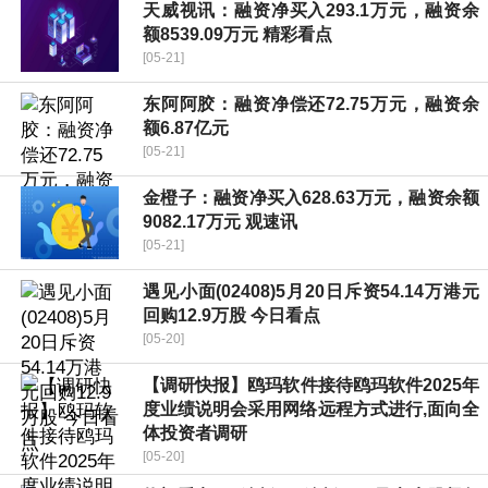
天威视讯：融资净买入293.1万元，融资余
额8539.09万元 精彩看点
[05-21]
东阿阿胶：融资净偿还72.75万元，融资余
额6.87亿元
[05-21]
金橙子：融资净买入628.63万元，融资余额
9082.17万元 观速讯
[05-21]
遇见小面(02408)5月20日斥资54.14万港元
回购12.9万股 今日看点
[05-20]
【调研快报】鸥玛软件接待鸥玛软件2025年
度业绩说明会采用网络远程方式进行,面向全
体投资者调研
[05-20]