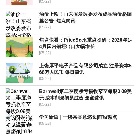
[05-22]
油价上涨！山东省发改委发布成品油价格调
整公告_焦点简讯
[05-22]
焦点快看：PriceSeek重点提醒：2026年1-
4月国内钢坯出口大幅增长
[05-22]
上饶厚平电子产品有限公司成立 注册资本5
68万人民币 每日简讯
[05-22]
Barnwell第二季度净亏损收窄至每股0.09美
元 成本削减初见成效 焦点速讯
[05-22]
学习新语｜一缕茶香意悠长|前沿热点
[05-22]