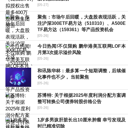
[05-27]
聚焦：市场午后回暖，大盘股表现活跃，关
注沪深300ETF易方达（510310）、A500E
TF易方达（159361）等产品投资机会
[05-26]
今日热闻!不仅限购 鹏华港美互联网LOF本
月第3次提示溢价风险
[05-26]
和讯陈华林：最多算一个短期调整，后续催
化事件也不少， 当前聚焦
[05-26]
苏博特: 关于根据2025年度利润分配方案调
整可转换公司债券转股价格公告
[05-26]
1岁多男孩肝脏长出10厘米肿瘤 幸亏发现及
时已精准切除