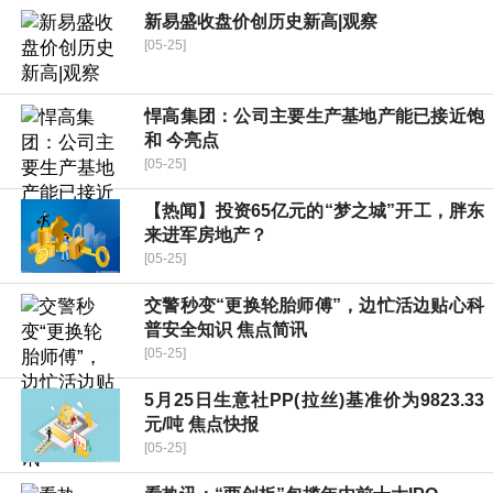
新易盛收盘价创历史新高|观察
[05-25]
悍高集团：公司主要生产基地产能已接近饱
和 今亮点
[05-25]
【热闻】投资65亿元的“梦之城”开工，胖东
来进军房地产？
[05-25]
交警秒变“更换轮胎师傅”，边忙活边贴心科
普安全知识 焦点简讯
[05-25]
5月25日生意社PP(拉丝)基准价为9823.33
元/吨 焦点快报
[05-25]