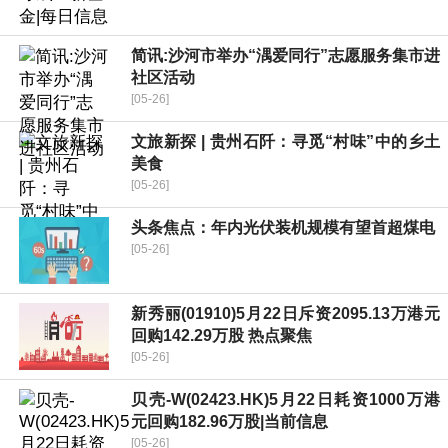
简讯:沙河市举办“湡爱同行”志愿服务集市进
社区活动
[05-26]
文旅新探 | 贵州石阡：寻觅“村味”中的乡土
美食
[05-26]
头条焦点：年内光伏装机规模有望首超煤电
[05-26]
新秀丽(01910)5月22日斥资2095.13万港元
回购142.29万股 热点聚焦
[05-26]
贝壳-W(02423.HK)5月22日耗资1000万港
元回购182.96万股|当前信息
[05-26]