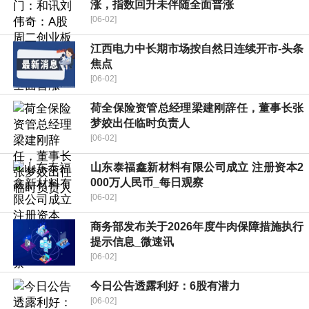
涨，指数回升未伴随全面普涨
[06-02]
江西电力中长期市场按自然日连续开市-头条
焦点
[06-02]
荷全保险资管总经理梁建刚辞任，董事长张
梦姣出任临时负责人
[06-02]
山东泰福鑫新材料有限公司成立 注册资本2
000万人民币_每日观察
[06-02]
商务部发布关于2026年度牛肉保障措施执行
提示信息_微速讯
[06-02]
今日公告透露利好：6股有潜力
[06-02]