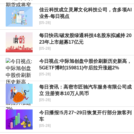
佳云科技成立灵犀文化科技公司，含多项AI
业务-每日视点
[05-28]
每日快讯!破发股绿通科技4名股东拟减持 20
23年上市超募17亿元
[05-28]
今日视点:中际旭创盘中股价刷新历史新高，
5GETF博时(159811)午后拉升涨超2%
[05-28]
每日资讯：高密市匠驰汽车服务有限公司成
立 注册资本10万人民币
[05-28]
今日播报!5月27~29日恢复开行部分旅客列
车
[05-28]