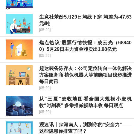
生意社苯酚5月29日均线下穿 均差为-47.63
元/吨
[05-29]
焦点热议:股票行情快报：凌云光（68840
0）5月29日主力资金净卖出1.98亿元
[05-29]
超达装备陈存友：公司定位转向一体化解决
方案服务商 植保机器人等前瞻项目稳步推进
每日简讯
[05-29]
从“三夏”麦收地图看全国大规模小麦机
收“时刻表” 多举措减损助丰收 每日观点
[05-29]
观速讯丨@河南人，测测你的“安全力”——
这些隐患你排查了吗？