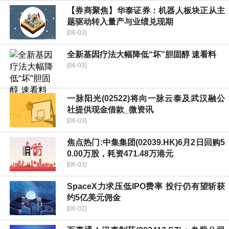
【券商聚焦】华泰证券：机器人板块正从主
题驱动转入量产与业绩兑现期
[06-03]
全新基因疗法大幅降低“坏”胆固醇 速看料
[06-03]
一脉阳光(02522)将向一脉云泰及武汉融公
社提供现金借款_微资讯
[06-03]
焦点热门:中集集团(02039.HK)6月2日回购5
0.00万股，耗资471.48万港元
[06-03]
SpaceX力求压低IPO费率 投行仍有望斩获
约5亿美元佣金
[06-02]