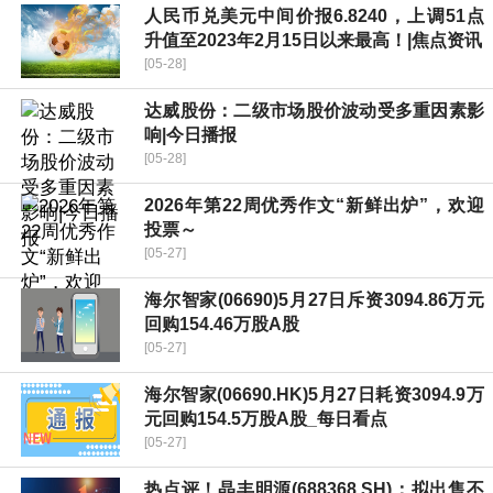
人民币兑美元中间价报6.8240，上调51点
升值至2023年2月15日以来最高！|焦点资讯
[05-28]
达威股份：二级市场股价波动受多重因素影
响|今日播报
[05-28]
2026年第22周优秀作文“新鲜出炉”，欢迎
投票～
[05-27]
海尔智家(06690)5月27日斥资3094.86万元
回购154.46万股A股
[05-27]
海尔智家(06690.HK)5月27日耗资3094.9万
元回购154.5万股A股_每日看点
[05-27]
热点评！晶丰明源(688368.SH)：拟出售不