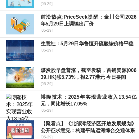
[05-29]
前沿热点:PriceSeek提醒：金川公司2026
年5月29日上调镍出厂价
[05-29]
生意社：5月29日华鲁恒升硫酸铵价格平稳
[05-29]
煤炭股早盘普涨，截至发稿，首钢资源(006
39.HK)涨5.73%，报2.77港元 今日要闻
[05-29]
博隆技术：2025年实现营业收入13.54亿
元，同比增长17.05%
[05-29]
【聚看点】《北部湾经济区开放发展规划》
公开征求意见：构建平陆运河综合交通体系
[05-29]