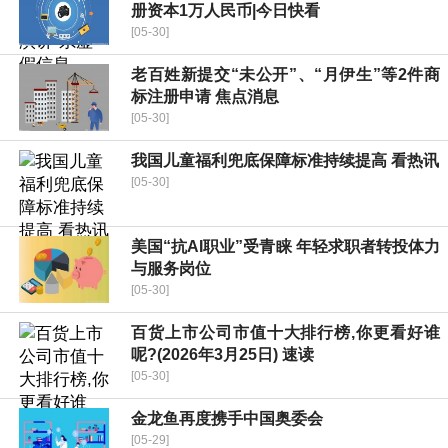
册资本1万人民币|今日快看
[05-30]
老百姓新提交“未公开”、“月伊生”等2件商
标注册申请 焦点消息
[05-30]
我国儿童福利兜底保障标准持续提高 看热讯
[05-30]
美国“抗AI职业”受青睐 年轻求职者转投体力
与服务岗位
[05-30]
百货上市公司市值十大排行榜,你更看好谁
呢?(2026年3月25日) 速读
[05-30]
金龙鱼再度携手中国奥委会
[05-29]