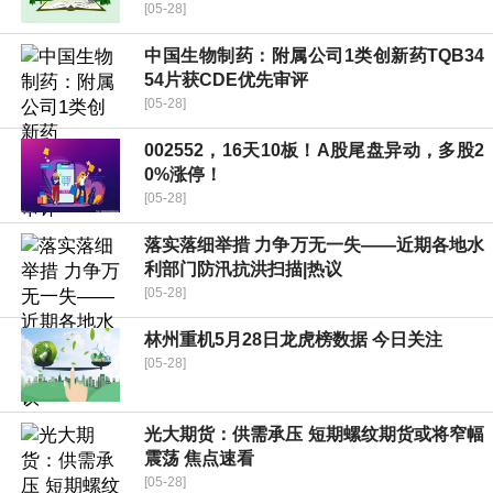
[05-28]
中国生物制药：附属公司1类创新药TQB34
54片获CDE优先审评
[05-28]
002552，16天10板！A股尾盘异动，多股2
0%涨停！
[05-28]
落实落细举措 力争万无一失——近期各地水
利部门防汛抗洪扫描|热议
[05-28]
林州重机5月28日龙虎榜数据 今日关注
[05-28]
光大期货：供需承压 短期螺纹期货或将窄幅
震荡 焦点速看
[05-28]