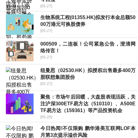
[05-27]
生物系统工程(01355.HK)拟发行本金总额50
00万港元可换股债券
[05-27]
000509，二连板！公司紧急公告，澄清网
络传言！
[05-27]
纽曼思（02530.HK）拟授权出售最多400万
股联想集团股份
[05-27]
聚焦：市场午后回暖，大盘股表现活跃，关
注沪深300ETF易方达（510310）、A500E
TF易方达（159361）等产品投资机会
[05-26]
今日热闻!不仅限购 鹏华港美互联网LOF本
月第3次提示溢价风险