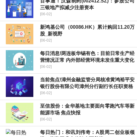
百事通！汉森制药(002412.SZ)：参股公司
三银地产拟减少注册资本
[06-02]
新鸿基公司（00086.HK）累计购回11.20万
股_新视野
[06-02]
每日消息!两连板华锡有色：目前日常生产经
营情况正常 内外部经营环境未发生重大变化
[06-02]
当前焦点!漳州金融监管分局核准黄鸿裕平安
银行股份有限公司漳州分行副行长任职资格
[06-02]
至信股份：金华基地主要面向零跑汽车等新
能源市场 焦点快报
[06-02]
每日热门：和讯刘伟奇：A股周二创业板领