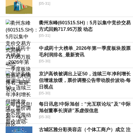
[05-31]
衢州东峰(601515.SH)：5月以集中竞价交易
方式回购717.95万股 动态
[05-31]
中成药十大榜单_2026年第一季度板块股票
毛利润排名_最新资讯
[05-30]
京沪高铁被调出上证50，连续三年净利增长
但增速放缓，票价调整公告带动股价波动-每
日视点
[05-30]
每日讯息!中际旭创：“光互联论坛”及“中际
旭创董事长演讲”系虚假信息
[05-30]
古城区雅分彩美容店（个体工商户）成立 注