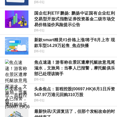
[06-01]
国企红利ETF鹏扬: 鹏扬中证国有企业红利
交易型开放式指数证券投资基金二级市场交
易价格溢价风险提示公告
[06-01]
新款smart精灵#1价格上涨/将于8月上市 现
款车型14.29万起售_焦点快播
[06-01]
焦点速递！游客称在景区遭摩托艇故意甩尾
滋水，文旅局：当事人已报警，摩托艇俱乐
部已处理该骑手
[06-01]
头条焦点：首程控股(00697.HK)6月1日斥资
547.97万港元回购310万股
[06-01]
最新快讯!天涯复活了，但那个发帖改命的时