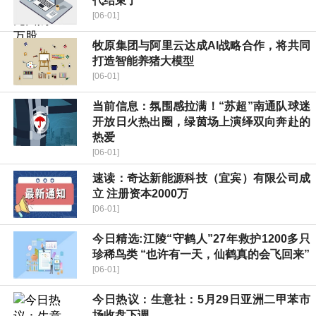
代结束了
[06-01]
牧原集团与阿里云达成AI战略合作，将共同
打造智能养猪大模型
[06-01]
当前信息：氛围感拉满！“苏超”南通队球迷
开放日火热出圈，绿茵场上演绎双向奔赴的
热爱
[06-01]
速读：奇达新能源科技（宜宾）有限公司成
立 注册资本2000万
[06-01]
今日精选:江陵“守鹤人”27年救护1200多只
珍稀鸟类 “也许有一天，仙鹤真的会飞回来”
[06-01]
今日热议：生意社：5月29日亚洲二甲苯市
场收盘下调