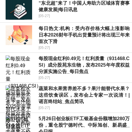
“东北超”来了！中国人寿助力区域体育赛事
健康发展|每日讯息
[05-27]
每日热文:机构：受内存价格大幅上涨影响
日本2026财年手机出货量预计将出现三年来
首次下滑
[05-27]
每股现金红利0.49元！红利质量（931468.C
SI）成分股苑东生物，发布2025年年度权益
分派实施公告_每日焦点
[05-27]
蔬菜和水果营养差不多？果汁能替代水果？
这些饮食误区，发布会上专家一次说清！|
谣言终结站_焦点简讯
[05-27]
5月26日创业板ETF工银基金份额增加280万
份，重仓股宁德时代、中际旭创、新易盛_
今日报