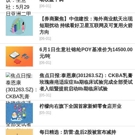
[06-01]
【券商聚焦】中信建投：海外商业航天出现
短期扰动 持续看好卫星互联网及可复用火箭
方向
[06-01]
6月1日生意社锦纶POY基准价为14500.00
元/吨
[06-01]
焦点日报:泰恩康(301263.SZ)：CKBA乳膏
玫瑰痤疮适应症IIa期临床试验完成全部受试
者入组暨提前启动IIb期临床试验
[05-31]
柠檬向右旗下全国首家新鲜零食店开业
[05-31]
每日精选：防雷:盘后2股被宣布减持