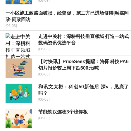
[06-03]
一小区施工致路面破损，经督促，施工方已进场修缮|融媒问
政·问政回访
[06-03]
走进中关村：深耕科技垂直领域 打造一站式
数码资讯优选平台
[06-03]
【时快讯】PriceSeek提醒：海阳科技PA6
切片报价较上周下跌600元/吨
[06-03]
和讯文太彬：科创50新低后 深v，见底了
吗？
[06-03]
节能铁汉连收3个涨停板
[06-03]