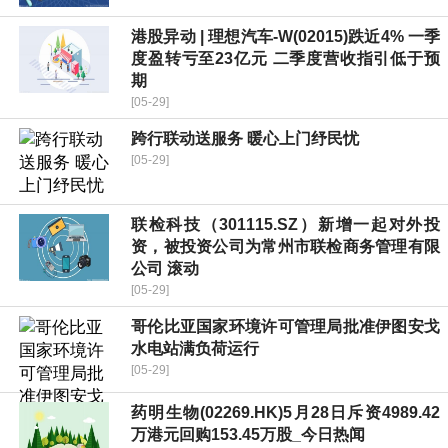
港股异动 | 理想汽车-W(02015)跌近4% 一季
度盈转亏至23亿元 二季度营收指引低于预
期
[05-29]
跨行联动送服务 暖心上门纾民忧
[05-29]
联检科技（301115.SZ）新增一起对外投
资，被投资公司为常州市联检商务管理有限
公司 滚动
[05-29]
哥伦比亚国家环境许可管理局批准伊图安戈
水电站满负荷运行
[05-29]
药明生物(02269.HK)5月28日斥资4989.42
万港元回购153.45万股_今日热闻