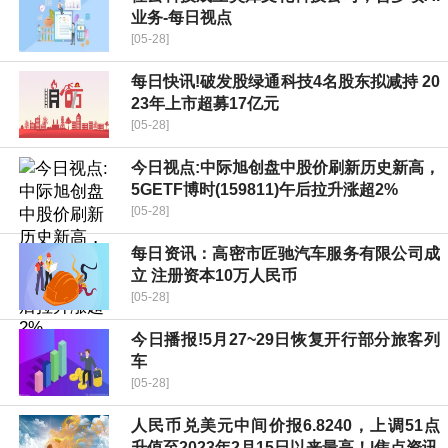
业务-每日视点
[05-28]
每日快讯!破发股绿通科技4名股东拟减持 20
23年上市超募17亿元
[05-28]
今日视点:中际旭创盘中股价刷新历史新高，
5GETF博时(159811)午后拉升涨超2%
[05-28]
每日资讯：高密市匠驰汽车服务有限公司成
立 注册资本10万人民币
[05-28]
今日播报!5月27~29日恢复开行部分旅客列
车
[05-28]
人民币兑美元中间价报6.8240，上调51点
升值至2023年2月15日以来最高！|焦点资讯