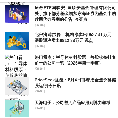
证券ETF国联安: 国联安基金管理有限公司
关于旗下部分基金增加东海证券为基金申购
赎回代办券商的公告_今亮点
[06-04]
北部湾港跌停，机构净卖出9527.41万元，
深股通净卖出8812.83万元 观点
[06-04]
热门看点：半导体材料股票：每股收益排名
前十的公司一览（2026年第一季度）
[06-04]
PriceSeek提醒：6月4日邯郸冶金焦价格偏
强运行|今日讯
[06-04]
天海电子：公司暂无产品应用到算力领域
[06-04]