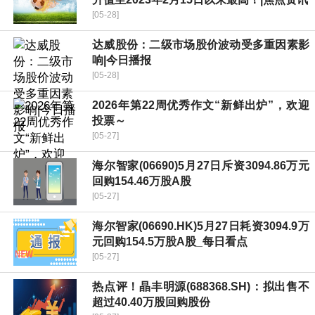
[05-28]
达威股份：二级市场股价波动受多重因素影
响|今日播报
[05-28]
2026年第22周优秀作文“新鲜出炉”，欢迎
投票～
[05-27]
海尔智家(06690)5月27日斥资3094.86万元
回购154.46万股A股
[05-27]
海尔智家(06690.HK)5月27日耗资3094.9万
元回购154.5万股A股_每日看点
[05-27]
热点评！晶丰明源(688368.SH)：拟出售不
超过40.40万股回购股份