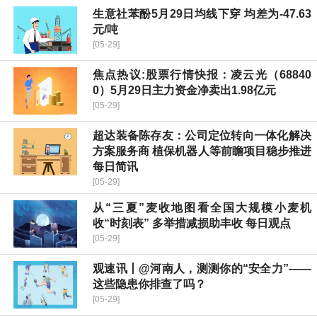
生意社苯酚5月29日均线下穿 均差为-47.63
元/吨
[05-29]
焦点热议:股票行情快报：凌云光（68840
0）5月29日主力资金净卖出1.98亿元
[05-29]
超达装备陈存友：公司定位转向一体化解决
方案服务商 植保机器人等前瞻项目稳步推进
每日简讯
[05-29]
从“三夏”麦收地图看全国大规模小麦机
收“时刻表” 多举措减损助丰收 每日观点
[05-29]
观速讯丨@河南人，测测你的“安全力”——
这些隐患你排查了吗？
[05-29]