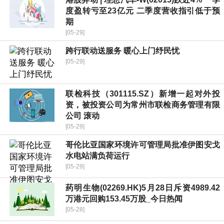
度盈转亏至23亿元 二季度营收指引低于预
期
[05-29]
跨行联动送服务 暖心上门纾民忧
[05-29]
联检科技（301115.SZ）新增一起对外投
资，被投资公司为常州市联检商务管理有限
公司 滚动
[05-29]
哥伦比亚国家环境许可管理局批准伊图安戈
水电站满负荷运行
[05-29]
药明生物(02269.HK)5月28日斥资4989.42
万港元回购153.45万股_今日热闻
[05-28]