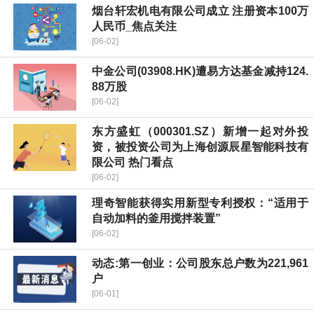
烟台轩宏机电有限公司成立 注册资本100万
人民币_焦点关注
[06-02]
中金公司(03908.HK)遭易方达基金减持124.
88万股
[06-02]
东方盛虹（000301.SZ）新增一起对外投
资，被投资公司为上海创源辰星智能科技有
限公司 热门看点
[06-02]
理奇智能获得实用新型专利授权：“适用于
自动加料的釜用搅拌装置”
[06-02]
动态:第一创业：公司股东总户数为221,961
户
[06-01]