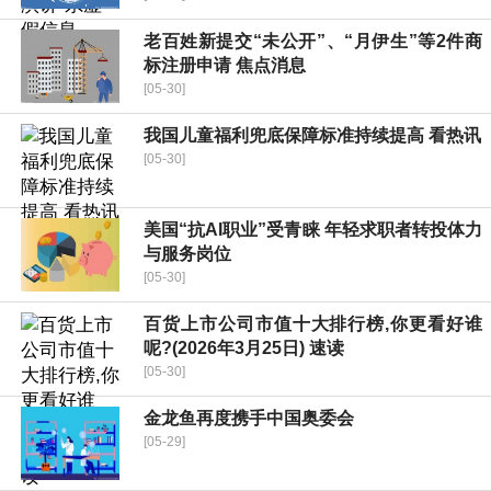
老百姓新提交“未公开”、“月伊生”等2件商
标注册申请 焦点消息
[05-30]
我国儿童福利兜底保障标准持续提高 看热讯
[05-30]
美国“抗AI职业”受青睐 年轻求职者转投体力
与服务岗位
[05-30]
百货上市公司市值十大排行榜,你更看好谁
呢?(2026年3月25日) 速读
[05-30]
金龙鱼再度携手中国奥委会
[05-29]