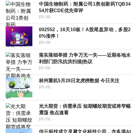
中国生物制药：附属公司1类创新药TQB34
54片获CDE优先审评
[05-28]
002552，16天10板！A股尾盘异动，多股2
0%涨停！
[05-28]
落实落细举措 力争万无一失——近期各地水
利部门防汛抗洪扫描|热议
[05-28]
林州重机5月28日龙虎榜数据 今日关注
[05-28]
光大期货：供需承压 短期螺纹期货或将窄幅
震荡 焦点速看
[05-28]
佳云科技成立灵犀文化科技公司，含多项AI