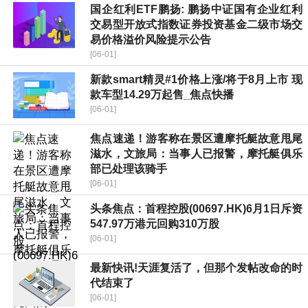
国企红利ETF鹏扬: 鹏扬中证国有企业红利
交易型开放式指数证券投资基金二级市场交
易价格溢价风险提示公告
[06-01]
新款smart精灵#1价格上涨/将于8月上市 现
款车型14.29万起售_焦点快播
[06-01]
焦点速递！游客称在景区遭摩托艇故意甩尾
滋水，文旅局：当事人已报警，摩托艇俱乐
部已处理该骑手
[06-01]
头条焦点：首程控股(00697.HK)6月1日斥资
547.97万港元回购310万股
[06-01]
最新快讯!天涯复活了，但那个发帖改命的时
代结束了
[06-01]