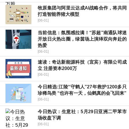
牧原集团与阿里云达成AI战略合作，将共同
打造智能养猪大模型
[06-01]
当前信息：氛围感拉满！“苏超”南通队球迷
开放日火热出圈，绿茵场上演绎双向奔赴的
热爱
[06-01]
速读：奇达新能源科技（宜宾）有限公司成
立 注册资本2000万
[06-01]
今日精选:江陵“守鹤人”27年救护1200多只
珍稀鸟类 “也许有一天，仙鹤真的会飞回来”
[06-01]
今日热议：生意社：5月29日亚洲二甲苯市
场收盘下调
[06-01]