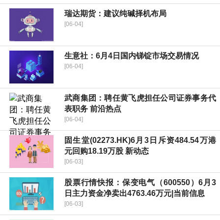
瑞达期货：建议纯碱择机布局
[06-04]
生意社：6月4日国内锑锭市场交易情况
[06-04]
武商集团：聘任黄飞虎担任公司证券事务代
表职务 前沿热点
[06-04]
固生堂(02273.HK)6月3日斥资484.54万港
元回购18.19万股 新动态
[06-03]
股票行情快报：保变电气（600550）6月3
日主力资金净卖出4763.46万元|当前信息
[06-03]