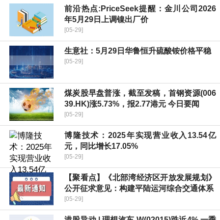
前沿热点:PriceSeek提醒：金川公司2026
年5月29日上调镍出厂价
[05-29]
生意社：5月29日华鲁恒升硫酸铵价格平稳
[05-29]
煤炭股早盘普涨，截至发稿，首钢资源(006
39.HK)涨5.73%，报2.77港元 今日要闻
[05-29]
博隆技术：2025年实现营业收入13.54亿
元，同比增长17.05%
[05-29]
【聚看点】《北部湾经济区开放发展规划》
公开征求意见：构建平陆运河综合交通体系
[05-29]
港股异动 | 理想汽车-W(02015)跌近4% 一季