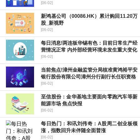
[06-02]
新鸿基公司（00086.HK）累计购回11.20万
股_新视野
[06-02]
每日消息!两连板华锡有色：目前日常生产经
营情况正常 内外部经营环境未发生重大变化
[06-02]
当前焦点!漳州金融监管分局核准黄鸿裕平安
银行股份有限公司漳州分行副行长任职资格
[06-02]
至信股份：金华基地主要面向零跑汽车等新
能源市场 焦点快报
[06-02]
每日热门：和讯刘伟奇：A股周二创业板领
涨，指数回升未伴随全面普涨
[06-02]