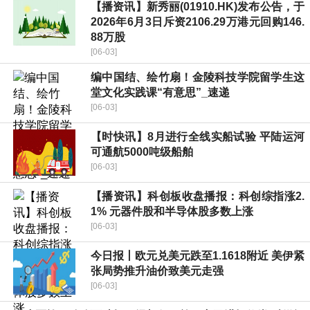
【播资讯】新秀丽(01910.HK)发布公告，于
2026年6月3日斥资2106.29万港元回购146.
88万股
[06-03]
编中国结、绘竹扇！金陵科技学院留学生这
堂文化实践课“有意思”_速递
[06-03]
【时快讯】8月进行全线实船试验 平陆运河
可通航5000吨级船舶
[06-03]
【播资讯】科创板收盘播报：科创综指涨2.
1% 元器件股和半导体股多数上涨
[06-03]
今日报丨欧元兑美元跌至1.1618附近 美伊紧
张局势推升油价致美元走强
[06-03]