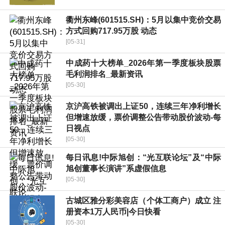
衢州东峰(601515.SH)：5月以集中竞价交易
方式回购717.95万股 动态
[05-31]
中成药十大榜单_2026年第一季度板块股票
毛利润排名_最新资讯
[05-30]
京沪高铁被调出上证50，连续三年净利增长
但增速放缓，票价调整公告带动股价波动-每
日视点
[05-30]
每日讯息!中际旭创：“光互联论坛”及“中际
旭创董事长演讲”系虚假信息
[05-30]
古城区雅分彩美容店（个体工商户）成立 注
册资本1万人民币|今日快看
[05-30]