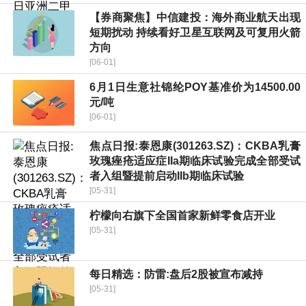
【券商聚焦】中信建投：海外商业航天出现
短期扰动 持续看好卫星互联网及可复用火箭
方向
[06-01]
6月1日生意社锦纶POY基准价为14500.00
元/吨
[06-01]
焦点日报:泰恩康(301263.SZ)：CKBA乳膏
玫瑰痤疮适应症IIa期临床试验完成全部受试
者入组暨提前启动IIb期临床试验
[05-31]
柠檬向右旗下全国首家新鲜零食店开业
[05-31]
每日精选：防雷:盘后2股被宣布减持
[05-31]