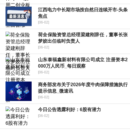
江西电力中长期市场按自然日连续开市-头条
焦点
[06-02]
荷全保险资管总经理梁建刚辞任，董事长张
梦姣出任临时负责人
[06-02]
山东泰福鑫新材料有限公司成立 注册资本2
000万人民币_每日观察
[06-02]
商务部发布关于2026年度牛肉保障措施执行
提示信息_微速讯
[06-02]
今日公告透露利好：6股有潜力
[06-02]