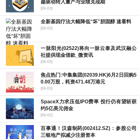
题驱动转入量产与业绩兑现期
[06-03]
全新基因疗法大幅降低“坏”胆固醇 速看料
[06-03]
一脉阳光(02522)将向一脉云泰及武汉融公
社提供现金借款_微资讯
[06-03]
焦点热门:中集集团(02039.HK)6月2日回购5
0.00万股，耗资471.48万港元
[06-03]
SpaceX力求压低IPO费率 投行仍有望斩获
约5亿美元佣金
[06-02]
百事通！汉森制药(002412.SZ)：参股公司
三银地产拟减少注册资本