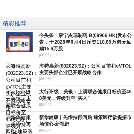
精彩推荐
今头条！康宁杰瑞制药-B(09966.HK)发布公
告，于2026年6月4日斥资110.85万港元回
购15.6万股
[06-05]
海特高新(002023.SZ)：公司目前和eVTOL
主要头部企业已开展战略合作
[06-05]
大行评级丨美银：上调联合健康目标价至45
0美元，评级升至“买入”
[06-04]
新华健康丨先增持再回购 通策医疗欲提振市
场信心-新视野
[06-04]