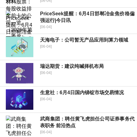
[06-04]
PriceSeek提醒：6月4日邯郸冶金焦价格偏
强运行|今日讯
[06-04]
天海电子：公司暂无产品应用到算力领域
[06-04]
瑞达期货：建议纯碱择机布局
[06-04]
生意社：6月4日国内锑锭市场交易情况
[06-04]
武商集团：聘任黄飞虎担任公司证券事务代
表职务 前沿热点
[06-04]