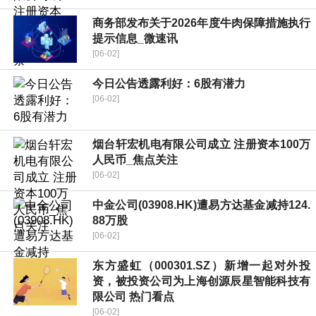
商务部发布关于2026年度牛肉保障措施执行
提示信息_微速讯
[06-02]
今日公告透露利好：6股有潜力
[06-02]
烟台轩宏机电有限公司成立 注册资本100万
人民币_焦点关注
[06-02]
中金公司(03908.HK)遭易方达基金减持124.
88万股
[06-02]
东方盛虹（000301.SZ）新增一起对外投
资，被投资公司为上海创源辰星智能科技有
限公司 热门看点
[06-02]