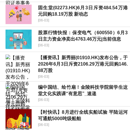
固生堂(02273.HK)6月3日斥资484.54万港
元回购18.19万股 新动态
[06-03]
股票行情快报：保变电气（600550）6月3
日主力资金净卖出4763.46万元|当前信息
[06-03]
【播资讯】新秀丽(01910.HK)发布公告，于
2026年6月3日斥资2106.29万港元回购146.
88万股
[06-03]
编中国结、绘竹扇！金陵科技学院留学生这
堂文化实践课“有意思”_速递
[06-03]
【时快讯】8月进行全线实船试验 平陆运河
可通航5000吨级船舶
[06-03]