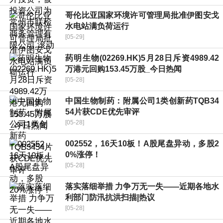
哥伦比亚国家环境许可管理局批准伊图安戈
水电站满负荷运行
[05-29]
药明生物(02269.HK)5月28日斥资4989.42
万港元回购153.45万股_今日热闻
[05-28]
中国生物制药：附属公司1类创新药TQB34
54片获CDE优先审评
[05-28]
002552，16天10板！A股尾盘异动，多股2
0%涨停！
[05-28]
落实落细举措 力争万无一失——近期各地水
利部门防汛抗洪扫描|热议
[05-28]