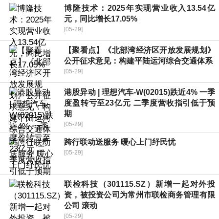
博隆技术：2025年实现营业收入13.54亿
元，同比增长17.05%
[05-29]
【聚看点】《北部湾经济区开放发展规划》
公开征求意见：构建平陆运河综合交通体系
[05-29]
港股异动 | 理想汽车-W(02015)跌近4% 一季
度盈转亏至23亿元 二季度营收指引低于预
期
[05-29]
跨行联动送服务 暖心上门纾民忧
[05-29]
联检科技（301115.SZ）新增一起对外投
资，被投资公司为常州市联检商务管理有限
公司 滚动
[05-29]