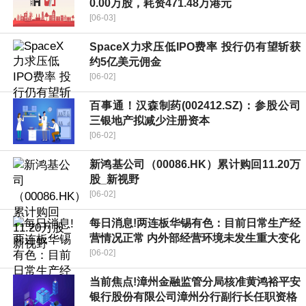
0.00万股，耗资471.48万港元
[06-03]
SpaceX力求压低IPO费率 投行仍有望斩获
约5亿美元佣金
[06-02]
百事通！汉森制药(002412.SZ)：参股公司
三银地产拟减少注册资本
[06-02]
新鸿基公司（00086.HK）累计购回11.20万
股_新视野
[06-02]
每日消息!两连板华锡有色：目前日常生产经
营情况正常 内外部经营环境未发生重大变化
[06-02]
当前焦点!漳州金融监管分局核准黄鸿裕平安
银行股份有限公司漳州分行副行长任职资格