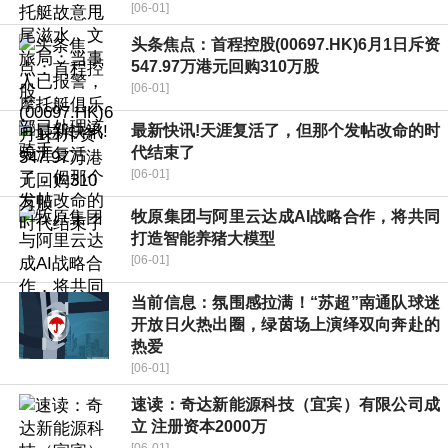
[06-01]
头条焦点：首程控股(00697.HK)6月1日斥资
547.97万港元回购310万股
[06-01]
最新快讯!天涯复活了，但那个发帖改命的时
代结束了
[06-01]
牧原集团与阿里云达成AI战略合作，将共同
打造智能养猪大模型
[06-01]
当前信息：氛围感拉满！“苏超”南通队球迷
开放日火热出圈，绿茵场上演绎双向奔赴的
热爱
[06-01]
速读：奇达新能源科技（宜宾）有限公司成
立 注册资本2000万