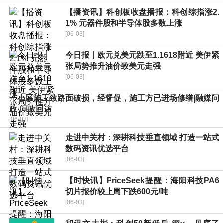
【播资讯】科创板收盘播报：科创综指涨2.
1% 元器件股和半导体股多数上涨
[06-03]
今日报丨欧元兑美元跌至1.1618附近 美伊紧
张局势推升油价致美元走强
[06-03]
一小区施工致路面破损，经督促，施工方已进场修缮|融媒问
政·问政回访
[06-03]
走进中关村：深耕科技垂直领域 打造一站式
数码资讯优选平台
[06-03]
【时快讯】PriceSeek提醒：海阳科技PA6
切片报价较上周下跌600元/吨
[06-03]