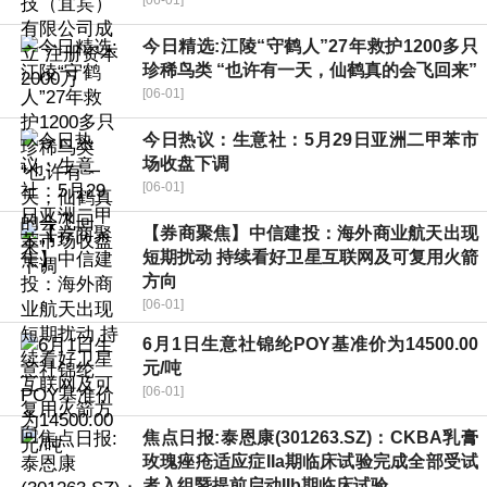
[06-01]
今日精选:江陵“守鹤人”27年救护1200多只
珍稀鸟类 “也许有一天，仙鹤真的会飞回来”
[06-01]
今日热议：生意社：5月29日亚洲二甲苯市
场收盘下调
[06-01]
【券商聚焦】中信建投：海外商业航天出现
短期扰动 持续看好卫星互联网及可复用火箭
方向
[06-01]
6月1日生意社锦纶POY基准价为14500.00
元/吨
[06-01]
焦点日报:泰恩康(301263.SZ)：CKBA乳膏
玫瑰痤疮适应症IIa期临床试验完成全部受试
者入组暨提前启动IIb期临床试验