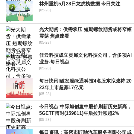
林州重机5月28日龙虎榜数据 今日关注
[05-28]
光大期货：供需承压 短期螺纹期货或将窄幅
震荡 焦点速看
[05-28]
佳云科技成立灵犀文化科技公司，含多项AI
业务-每日视点
[05-28]
每日快讯!破发股绿通科技4名股东拟减持 20
23年上市超募17亿元
[05-28]
今日视点:中际旭创盘中股价刷新历史新高，
5GETF博时(159811)午后拉升涨超2%
[05-28]
每日资讯：高密市匠驰汽车服务有限公司成