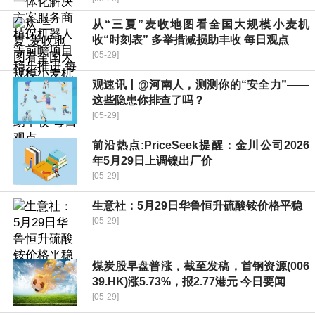
从“三夏”麦收地图看全国大规模小麦机
收“时刻表” 多举措减损助丰收 每日观点
[05-29]
观速讯丨@河南人，测测你的“安全力”——
这些隐患你排查了吗？
[05-29]
前沿热点:PriceSeek提醒：金川公司2026
年5月29日上调镍出厂价
[05-29]
生意社：5月29日华鲁恒升硫酸铵价格平稳
[05-29]
煤炭股早盘普涨，截至发稿，首钢资源(006
39.HK)涨5.73%，报2.77港元 今日要闻
[05-29]