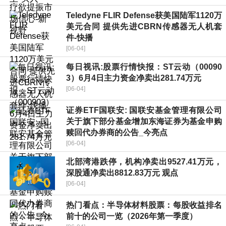
Teledyne FLIR Defense获美国陆军1120万
美元合同 提供先进CBRN传感器无人机套
件-快播
[06-04]
每日视讯:股票行情快报：ST云动（00090
3）6月4日主力资金净卖出281.74万元
[06-04]
证券ETF国联安: 国联安基金管理有限公司
关于旗下部分基金增加东海证券为基金申购
赎回代办券商的公告_今亮点
[06-04]
北部湾港跌停，机构净卖出9527.41万元，
深股通净卖出8812.83万元 观点
[06-04]
热门看点：半导体材料股票：每股收益排名
前十的公司一览（2026年第一季度）