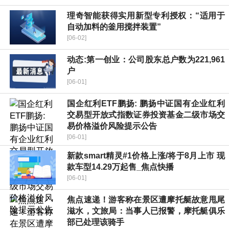
理奇智能获得实用新型专利授权：“适用于
自动加料的釜用搅拌装置”
[06-02]
动态:第一创业：公司股东总户数为221,961
户
[06-01]
国企红利ETF鹏扬: 鹏扬中证国有企业红利
交易型开放式指数证券投资基金二级市场交
易价格溢价风险提示公告
[06-01]
新款smart精灵#1价格上涨/将于8月上市 现
款车型14.29万起售_焦点快播
[06-01]
焦点速递！游客称在景区遭摩托艇故意甩尾
滋水，文旅局：当事人已报警，摩托艇俱乐
部已处理该骑手